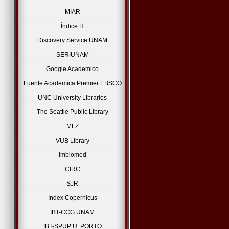
MIAR
Índice H
Discovery Service UNAM
SERIUNAM
Google Academico
Fuente Academica Premier EBSCO
UNC University Libraries
The Seattle Public Library
MLZ
VUB Library
Imbiomed
CIRC
SJR
Index Copernicus
IBT-CCG UNAM
IBT-SPUP U. PORTO