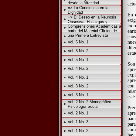
desde la Alteridad
actu
=> La Conciencia en la
Dignidad
En e
=> El Deseo en la Neurosis
exig
Obsesiva: Hallazgos y
todo
Comprensiones Académicas a
partir del Material Clínico de
enri
una Primera Entrevista
caus
nuev
Vol. 6 No. 1
dife
Vol. 5 No. 2
estu
Vol. 5 No. 1
Son 
Vol. 4 No. 2
apre
expl
Vol. 4 No. 1
apre
con 
Vol. 3 No. 2
mism
Vol. 3 No. 1
esté
Vol. 2 No. 2 Monográfico
Psicología Social
Pre
apre
Vol. 2 No. 1
para
Vol. 1 No. 3
para
comp
Vol. 1 No. 2
hay 