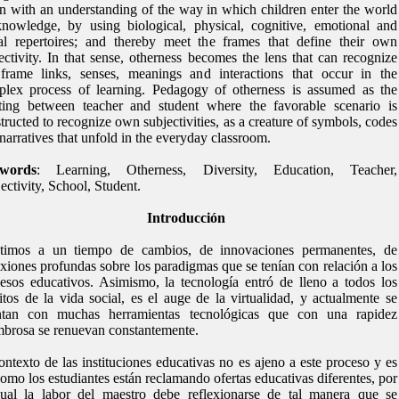
n with an understanding of the way in which children enter the world
nowledge, by using biological, physical, cognitive, emotional and
al repertoires; and thereby meet the frames that define their own
ectivity. In that sense, otherness becomes the lens that can recognize
frame links, senses, meanings and interactions that occur in the
lex process of learning. Pedagogy of otherness is assumed as the
ting between teacher and student where the favorable scenario is
tructed to recognize own subjectivities, as a creature of symbols, codes
narratives that unfold in the everyday classroom.
words
: Learning, Otherness, Diversity, Education, Teacher,
ectivity, School, Student.
Introducción
stimos a un tiempo de cambios, de innovaciones permanentes, de
exiones profundas sobre los paradigmas que se tenían con relación a los
esos educativos. Asimismo, la tecnología entró de lleno a todos los
tos de la vida social, es el auge de la virtualidad, y actualmente se
ntan con muchas herramientas tecnológicas que con una rapidez
brosa se renuevan constantemente.
ontexto de las instituciones educativas no es ajeno a este proceso y es
como los estudiantes están reclamando ofertas educativas diferentes, por
ual la labor del maestro debe reflexionarse de tal manera que se