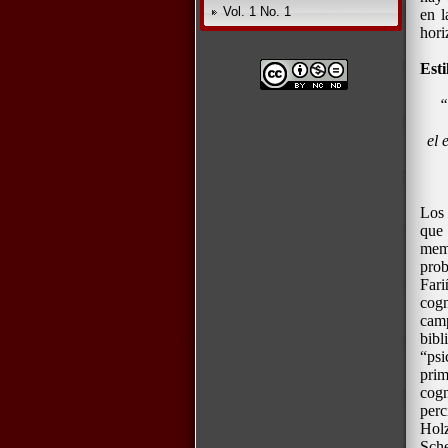
Vol. 1 No. 1
en l
hori
Esti
“
el 
Los 
que 
memo
prob
Fari
cogn
camp
bibl
“psi
prim
cogn
perc
Holz
Sche