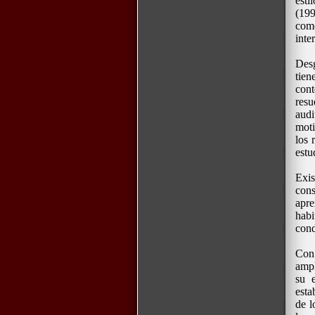
esti
(199
como
inte
Desg
tie
cont
res
audi
moti
los 
estu
Exis
cons
apre
habi
cond
Con 
ampl
su e
esta
de l