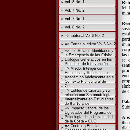
Vol. 8 No. 1
Ref
M. L
Vol. 7 No. 2
mira
Vol. 7 No. 1
Res
Vol. 6 No. 2
sust
esta
=> Editorial Vol 6 No. 2
par
=> Cartas al editor Vol 6 No. 2
mund
corp
=> Los Relatos Identitarios y
las 
la Emergencia de las Crisis:
Diálogos Generativos en los
se c
Procesos de Intervención
sent
=> Miedo, Inteligencia
pro
Emocional y Rendimiento
encu
Académico Adolescente en el
prop
Contexto Pluricultural de
Ceuta
símb
=> Estilos de Crianza y su
de c
relación con Sintomatología
Internalizante en Estudiantes
Pal
de 8 a 16 años
Subj
=> Impacto Laboral de los
Egresados del Programa de
Psicología de la Universidad
Abs
de la Costa – CUC
theo
=> Contexto Escolar:
dial