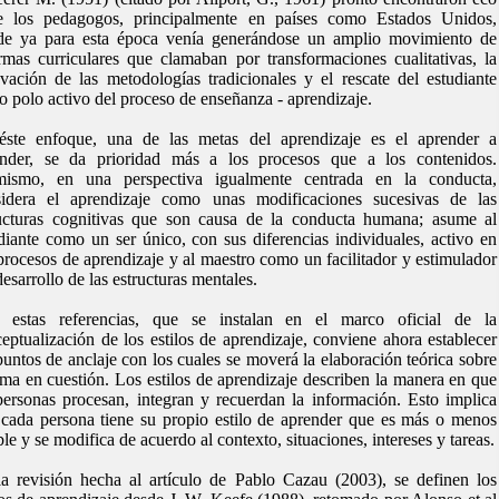
re los pedagogos, principalmente en países como Estados Unidos,
de ya para esta época venía generándose un amplio movimiento de
rmas curriculares que clamaban por transformaciones cualitativas, la
vación de las metodologías tradicionales y el rescate del estudiante
 polo activo del proceso de enseñanza - aprendizaje.
éste enfoque, una de las metas del aprendizaje es el aprender a
ender, se da prioridad más a los procesos que a los contenidos.
mismo, en una perspectiva igualmente centrada en la conducta,
sidera el aprendizaje como unas modificaciones sucesivas de las
ucturas cognitivas que son causa de la conducta humana; asume al
diante como un ser único, con sus diferencias individuales, activo en
procesos de aprendizaje y al maestro como un facilitador y estimulador
desarrollo de las estructuras mentales.
 estas referencias, que se instalan en el marco oficial de la
eptualización de los estilos de aprendizaje, conviene ahora establecer
puntos de anclaje con los cuales se moverá la elaboración teórica sobre
ema en cuestión. Los estilos de aprendizaje describen la manera en que
personas procesan, integran y recuerdan la información. Esto implica
cada persona tiene su propio estilo de aprender que es más o menos
ble y se modifica de acuerdo al contexto, situaciones, intereses y tareas.
a revisión hecha al artículo de Pablo Cazau (2003), se definen los