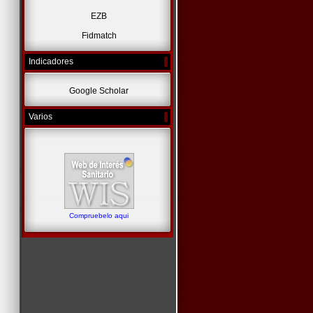
EZB
Fidmatch
Indicadores
Google Scholar
Varios
Compruebelo aqui