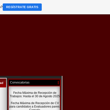
b?
REGÍSTRATE GRATIS
Convocatorias
dad
Fecha Máxima de Recepción de
Trabajos: Hasta el 30 de Agosto 2025
Fecha Máxima de Recepción de CV
para candidatos a Evaluadores pares: