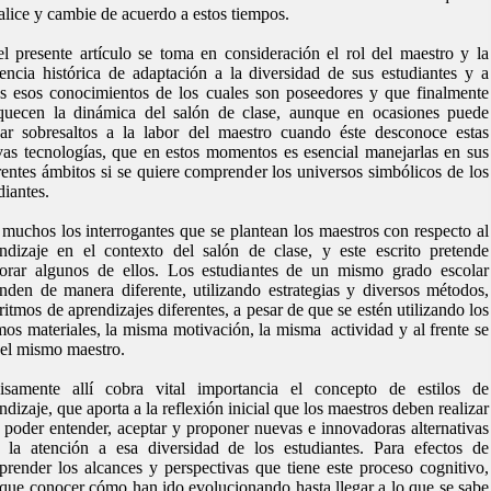
alice y cambie de acuerdo a estos tiempos.
l presente artículo se toma en consideración el rol del maestro y la
encia histórica de adaptación a la diversidad de sus estudiantes y a
s esos conocimientos de los cuales son poseedores y que finalmente
quecen la dinámica del salón de clase, aunque en ocasiones puede
ar sobresaltos a la labor del maestro cuando éste desconoce estas
as tecnologías, que en estos momentos es esencial manejarlas en sus
rentes ámbitos si se quiere comprender los universos simbólicos de los
diantes.
muchos los interrogantes que se plantean los maestros con respecto al
ndizaje en el contexto del salón de clase, y este escrito pretende
orar algunos de ellos. Los estudiantes de un mismo grado escolar
nden de manera diferente, utilizando estrategias y diversos métodos,
ritmos de aprendizajes diferentes, a pesar de que se estén utilizando los
os materiales, la misma motivación, la misma actividad y al frente se
 el mismo maestro.
cisamente allí cobra vital importancia el concepto de estilos de
ndizaje, que aporta a la reflexión inicial que los maestros deben realizar
 poder entender, aceptar y proponer nuevas e innovadoras alternativas
 la atención a esa diversidad de los estudiantes. Para efectos de
render los alcances y perspectivas que tiene este proceso cognitivo,
que conocer cómo han ido evolucionando hasta llegar a lo que se sabe