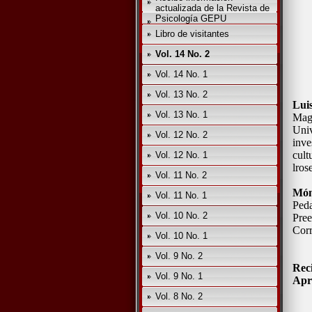
actualizada de la Revista de
Psicología GEPU
Libro de visitantes
Vol. 14 No. 2
Vol. 14 No. 1
Vol. 13 No. 2
Lui
Vol. 13 No. 1
Mag
Uni
Vol. 12 No. 2
inv
cult
Vol. 12 No. 1
lro
Vol. 11 No. 2
Món
Vol. 11 No. 1
Ped
Vol. 10 No. 2
Pree
Corr
Vol. 10 No. 1
Vol. 9 No. 2
Rec
Vol. 9 No. 1
Apr
Vol. 8 No. 2