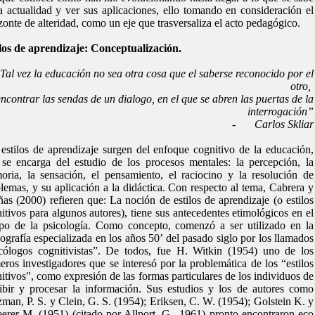
a actualidad y ver sus aplicaciones, ello tomando en consideración el
zonte de alteridad, como un eje que trasversaliza el acto pedagógico.
los de aprendizaje: Conceptualización.
Tal vez la educación no sea otra cosa que el saberse reconocido por el
otro,
encontrar las sendas de un dialogo, en el que se abren las puertas de la
interrogación”
-
Carlos Skliar
estilos de aprendizaje surgen del enfoque cognitivo de la educación,
se encarga del estudio de los procesos mentales: la percepción, la
ria, la sensación, el pensamiento, el raciocino y la resolución de
lemas, y su aplicación a la didáctica. Con respecto al tema, Cabrera y
ñas (2000) refieren que: La noción de estilos de aprendizaje (o estilos
itivos para algunos autores), tiene sus antecedentes etimológicos en el
o de la psicología. Como concepto, comenzó a ser utilizado en la
iografía especializada en los años 50’ del pasado siglo por los llamados
cólogos cognitivistas”. De todos, fue H. Witkin (1954) uno de los
eros investigadores que se interesó por la problemática de los “estilos
itivos", como expresión de las formas particulares de los individuos de
ibir y procesar la información. Sus estudios y los de autores como
man, P. S. y Clein, G. S. (1954); Eriksen, C. W. (1954); Golstein K. y
erer M. (1951) (citado por Allport, G., 1961) pronto encontraron eco