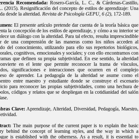
erencia Recomendada:
Rosero-García, L. C., & Cárdenas-Castillo,
. (2015). Resignificación del concepto de estilos de aprendizaje: Una
da desde la alteridad.
Revista de Psicología GEPU, 6 (2)
, 172-189.
umen:
El presente artículo pretende dar cuenta de la teoría básica que
enta la concepción de los estilos de aprendizaje, y cómo a su interior se
blece un diálogo con la alteridad. Para tal efecto, resulta imprescindible
tir de una comprensión de las maneras como los niños acceden al
o del conocimiento, utilizando para ello sus repertorios biológicos,
orales, cognitivos, emocionales y sociales; y con ello encontrarnos con
tramas que definen su propia subjetividad. En ese sentido, la alteridad
onvierte en el lente que permite reconocer la trama de vínculos,
idos, significaciones e interacciones que ocurren en el complejo
ceso de aprender. La pedagogía de la alteridad se asume como el
entro entre maestro y estudiante donde se construye el escenario
icio para reconocer las propias subjetividades, como una hechura de
olos, códigos y relatos que se despliegan en la cotidianidad del salón
lase.
abras Clave:
Aprendizaje, Alteridad, Diversidad, Pedagogía, Maestro,
etividad.
tract:
The main purpose of the current paper is to explain the basic
ry behind the concept of learning styles, and the way in which a
ogue is established with the otherness. As a result, it is essential to