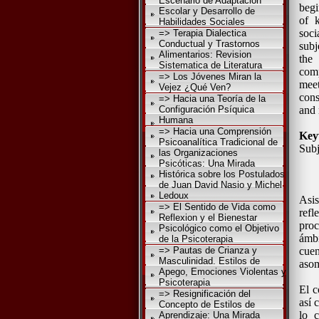
Escenario de Adaptación
begi
Escolar y Desarrollo de
of k
Habilidades Sociales
soci
=> Terapia Dialectica
Conductual y Trastornos
subj
Alimentarios: Revision
the 
Sistematica de Literatura
comp
=> Los Jóvenes Miran la
mee
Vejez ¿Qué Ven?
cons
=> Hacia una Teoría de la
Configuración Psíquica
and 
Humana
=> Hacia una Comprensión
Key
Psicoanalítica Tradicional de
Subj
las Organizaciones
Psicóticas: Una Mirada
Histórica sobre los Postulados
de Juan David Nasio y Michel
Ledoux
Asi
=> El Sentido de Vida como
refl
Reflexion y el Bienestar
proc
Psicológico como el Objetivo
ámbi
de la Psicoterapia
=> Pautas de Crianza y
cue
Masculinidad. Estilos de
asom
Apego, Emociones Violentas y
Psicoterapia
El c
=> Resignificación del
así 
Concepto de Estilos de
lo c
Aprendizaje: Una Mirada