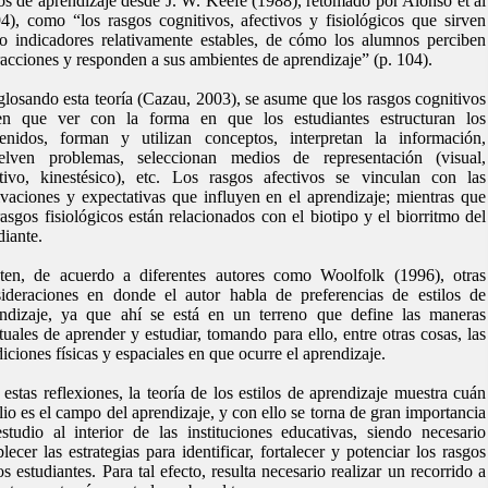
los de aprendizaje desde J. W. Keefe (1988), retomado por Alonso et al
4), como “los rasgos cognitivos, afectivos y fisiológicos que sirven
 indicadores relativamente estables, de cómo los alumnos perciben
racciones y responden a sus ambientes de aprendizaje” (p. 104).
losando esta teoría (Cazau, 2003), se asume que los rasgos cognitivos
nen que ver con la forma en que los estudiantes estructuran los
enidos, forman y utilizan conceptos, interpretan la información,
uelven problemas, seleccionan medios de representación (visual,
tivo, kinestésico), etc. Los rasgos afectivos se vinculan con las
vaciones y expectativas que influyen en el aprendizaje; mientras que
rasgos fisiológicos están relacionados con el biotipo y el biorritmo del
diante.
ten, de acuerdo a diferentes autores como Woolfolk (1996), otras
ideraciones en donde el autor habla de preferencias de estilos de
ndizaje, ya que ahí se está en un terreno que define las maneras
tuales de aprender y estudiar, tomando para ello, entre otras cosas, las
iciones físicas y espaciales en que ocurre el aprendizaje.
estas reflexiones, la teoría de los estilos de aprendizaje muestra cuán
io es el campo del aprendizaje, y con ello se torna de gran importancia
studio al interior de las instituciones educativas, siendo necesario
blecer las estrategias para identificar, fortalecer y potenciar los rasgos
os estudiantes. Para tal efecto, resulta necesario realizar un recorrido a