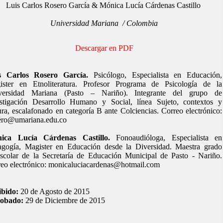
Luis Carlos Rosero García & Mónica Lucía Cárdenas Castillo
Universidad Mariana
/ Colombia
Descargar en PDF
s Carlos Rosero García.
Psicólogo, Especialista en Educación,
ister en Etnoliteratura. Profesor Programa de Psicología de la
versidad Mariana (Pasto – Nariño). Integrante del grupo de
estigación Desarrollo Humano y Social, línea Sujeto, contextos y
ura, escalafonado en categoría B ante Colciencias. Correo electrónico:
sero@umariana.edu.co
ica Lucía Cárdenas Castillo.
Fonoaudióloga, Especialista en
agogía, Magister en Educación desde la Diversidad. Maestra grado
scolar de la Secretaría de Educación Municipal de Pasto - Nariño.
eo electrónico: monicaluciacardenas@hotmail.com
ibido:
20 de Agosto de 2015
obado:
29 de Diciembre de 2015