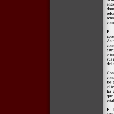
ent
don
refo
reno
como
En 
apr
Asi
con
estr
estu
sus 
del 
Con
conc
los 
el t
las 
que 
esta
En l