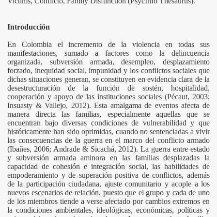
Victims, Conflicto, Family Disfunction (PsycInfo Thesaurus).
Introducción
En Colombia el incremento de la violencia en todas sus
manifestaciones, sumado a factores como la delincuencia
organizada, subversión armada, desempleo, desplazamiento
forzado, inequidad social, impunidad y los conflictos sociales que
dichas situaciones generan, se constituyen en evidencia clara de la
desestructuración de la función de sostén, hospitalidad,
cooperación y apoyo de las instituciones sociales (Pécaut, 2003;
Insuasty & Vallejo, 2012). Esta amalgama de eventos afecta de
ía Social
manera directa las familias, especialmente aquellas que se
encuentran bajo diversas condiciones de vulnerabilidad y que
históricamente han sido oprimidas, cuando no sentenciadas a vivir
las consecuencias de la guerra en el marco del conflicto armado
(Ibañes, 2006; Andrade & Sicachá, 2012). La guerra entre estado
y subversión armada aminora en las familias desplazadas la
capacidad de cohesión e integración social, las habilidades de
empoderamiento y de superación positiva de conflictos, además
de la participación ciudadana, ajuste comunitario y acople a los
nuevos escenarios de relación, puesto que el grupo y cada de uno
de los miembros tiende a verse afectado por cambios extremos en
la condiciones ambientales, ideológicas, económicas, políticas y