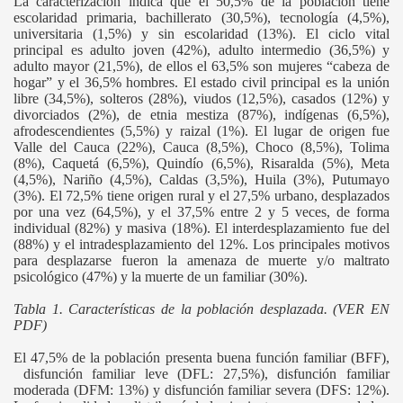
La caracterización indica que el 50,5% de la población tiene
escolaridad primaria, bachillerato (30,5%), tecnología (4,5%),
universitaria (1,5%) y sin escolaridad (13%). El ciclo vital
principal es adulto joven (42%), adulto intermedio (36,5%) y
adulto mayor (21,5%), de ellos el 63,5% son mujeres “cabeza de
hogar” y el 36,5% hombres. El estado civil principal es la unión
libre (34,5%), solteros (28%), viudos (12,5%), casados (12%) y
divorciados (2%), de etnia mestiza (87%), indígenas (6,5%),
afrodescendientes (5,5%) y raizal (1%). El lugar de origen fue
Valle del Cauca (22%), Cauca (8,5%), Choco (8,5%), Tolima
(8%), Caquetá (6,5%), Quindío (6,5%), Risaralda (5%), Meta
(4,5%), Nariño (4,5%), Caldas (3,5%), Huila (3%), Putumayo
(3%). El 72,5% tiene origen rural y el 27,5% urbano, desplazados
por una vez (64,5%), y el 37,5% entre 2 y 5 veces, de forma
individual (82%) y masiva (18%). El interdesplazamiento fue del
(88%) y el intradesplazamiento del 12%. Los principales motivos
para desplazarse fueron la amenaza de muerte y/o maltrato
psicológico (47%) y la muerte de un familiar (30%).
Tabla 1. Características de la población desplazada. (VER EN
PDF)
El 47,5% de la población presenta buena función familiar (BFF),
disfunción familiar leve (DFL: 27,5%), disfunción familiar
moderada (DFM: 13%) y disfunción familiar severa (DFS: 12%).