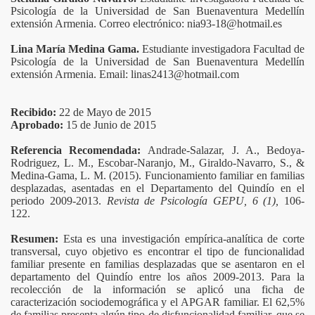
Psicología de la Universidad de San Buenaventura Medellín
extensión Armenia. Correo electrónico: nia93-18@hotmail.es
Lina María Medina Gama.
Estudiante investigadora Facultad de
Psicología de la Universidad de San Buenaventura Medellín
extensión Armenia. Email: linas2413@hotmail.com
Recibido:
22 de Mayo de 2015
Aprobado:
15
de Junio de 2015
Referencia Recomendada:
Andrade-Salazar, J. A., Bedoya-
 del Conocimiento
Rodriguez, L. M., Escobar-Naranjo, M., Giraldo-Navarro, S., &
Medina-Gama, L. M. (2015). Funcionamiento familiar en familias
desplazadas, asentadas en el Departamento del Quindío en el
 Niveles de Victimización y Perpetración en Mujeres y Ho
periodo 2009-2013.
Revista de Psicología GEPU, 6 (1),
106-
122.
grama de Acompañamiento Psicológico, y Servicio de Asesor
Resumen:
Esta es una investigación empírica-analítica de corte
del Programa del Pensamiento Prosocial en Adolescentes Co
transversal, cuyo objetivo es encontrar el tipo de funcionalidad
familiar presente en familias desplazadas que se asentaron en el
departamento del Quindío entre los años 2009-2013. Para la
alización y Autorregulación en una Empresa de Servicios
recolección de la información se aplicó una ficha de
caracterización sociodemográfica y el APGAR familiar. El 62,5%
ra de Mujeres en Cargos Gerenciales
de familias presenta algún tipo de disfuncionalidad familiar, que se