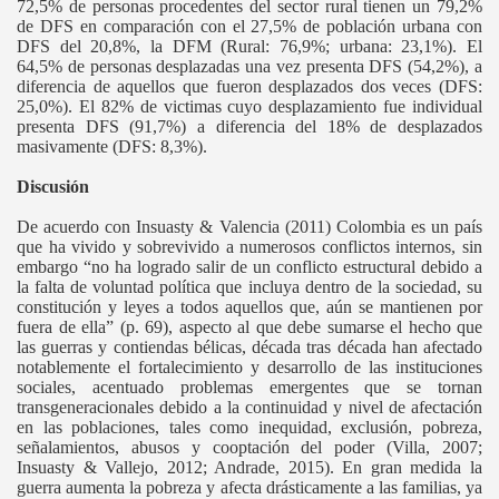
72,5% de personas procedentes del sector rural tienen un 79,2%
de DFS en comparación con el 27,5% de población urbana con
DFS del 20,8%, la DFM (Rural: 76,9%; urbana: 23,1%). El
64,5% de personas desplazadas una vez presenta DFS (54,2%), a
diferencia de aquellos que fueron desplazados dos veces (DFS:
25,0%). El 82% de victimas cuyo desplazamiento fue individual
presenta DFS (91,7%) a diferencia del 18% de desplazados
masivamente (DFS: 8,3%).
Discusión
De acuerdo con Insuasty & Valencia (2011) Colombia es un país
que ha vivido y sobrevivido a numerosos conflictos internos, sin
embargo “no ha logrado salir de un conflicto estructural debido a
la falta de voluntad política que incluya dentro de la sociedad, su
constitución y leyes a todos aquellos que, aún se mantienen por
fuera de ella” (p. 69), aspecto al que debe sumarse el hecho que
las guerras y contiendas bélicas, década tras década han afectado
notablemente el fortalecimiento y desarrollo de las instituciones
sociales, acentuado problemas emergentes que se tornan
transgeneracionales debido a la continuidad y nivel de afectación
en las poblaciones, tales como inequidad, exclusión, pobreza,
señalamientos, abusos y cooptación del poder (Villa, 2007;
Insuasty & Vallejo, 2012; Andrade, 2015). En gran medida la
guerra aumenta la pobreza y afecta drásticamente a las familias, ya