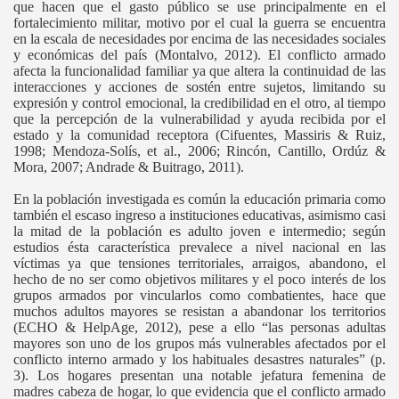
que hacen que el gasto público se use principalmente en el
fortalecimiento militar, motivo por el cual la guerra se encuentra
en la escala de necesidades por encima de las necesidades sociales
y económicas del país (Montalvo, 2012). El conflicto armado
afecta la funcionalidad familiar ya que altera la continuidad de las
interacciones y acciones de sostén entre sujetos, limitando su
expresión y control emocional, la credibilidad en el otro, al tiempo
que la percepción de la vulnerabilidad y ayuda recibida por el
estado y la comunidad receptora (Cifuentes, Massiris & Ruiz,
1998; Mendoza-Solís, et al., 2006; Rincón, Cantillo, Ordúz &
Mora, 2007; Andrade & Buitrago, 2011).
En la población investigada es común la educación primaria como
también el escaso ingreso a instituciones educativas, asimismo casi
la mitad de la población es adulto joven e intermedio; según
estudios ésta característica prevalece a nivel nacional en las
víctimas ya que tensiones territoriales, arraigos, abandono, el
hecho de no ser como objetivos militares y el poco interés de los
grupos armados por vincularlos como combatientes, hace que
muchos adultos mayores se resistan a abandonar los territorios
(ECHO & HelpAge, 2012), pese a ello “las personas adultas
mayores son uno de los grupos más vulnerables afectados por el
conflicto interno armado y los habituales desastres naturales” (p.
3). Los hogares presentan una notable jefatura femenina de
madres cabeza de hogar, lo que evidencia que el conflicto armado