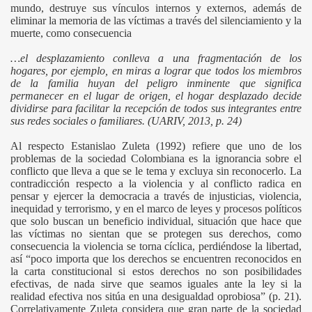
mundo, destruye sus vínculos internos y externos, además de
eliminar la memoria de las víctimas a través del silenciamiento y la
muerte, como consecuencia
…el desplazamiento conlleva a una fragmentación de los
hogares, por ejemplo, en miras a lograr que todos los miembros
de la familia huyan del peligro inminente que significa
permanecer en el lugar de origen, el hogar desplazado decide
dividirse para facilitar la recepción de todos sus integrantes entre
sus redes sociales o familiares. (UARIV, 2013, p. 24)
Al respecto Estanislao Zuleta (1992) refiere que uno de los
problemas de la sociedad Colombiana es la ignorancia sobre el
conflicto que lleva a que se le tema y excluya sin reconocerlo. La
contradicción respecto a la violencia y al conflicto radica en
pensar y ejercer la democracia a través de injusticias, violencia,
inequidad y terrorismo, y en el marco de leyes y procesos políticos
que solo buscan un beneficio individual, situación que hace que
las víctimas no sientan que se protegen sus derechos, como
consecuencia la violencia se torna cíclica, perdiéndose la libertad,
así “poco importa que los derechos se encuentren reconocidos en
la carta constitucional si estos derechos no son posibilidades
efectivas, de nada sirve que seamos iguales ante la ley si la
realidad efectiva nos sitúa en una desigualdad oprobiosa” (p. 21).
Correlativamente Zuleta considera que gran parte de la sociedad