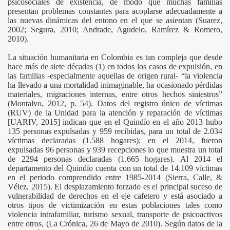
psicosociales de existencia, de modo que muchas familias
presentan problemas constantes para acoplarse adecuadamente a
las nuevas dinámicas del entono en el que se asientan (Suarez,
2002; Segura, 2010; Andrade, Agudelo, Ramírez & Romero,
2010).
La situación humanitaria en Colombia es tan compleja que desde
hace más de siete décadas (1) en todos los casos de expulsión, en
las familias -especialmente aquellas de origen rural- “la violencia
ha llevado a una mortalidad inimaginable, ha ocasionado pérdidas
materiales, migraciones internas, entre otros hechos siniestros”
(Montalvo, 2012, p. 54). Datos del registro único de víctimas
(RUV) de la Unidad para la atención y reparación de víctimas
[UARIV, 2015] indican que en el Quindío en el año 2013 hubo
135 personas expulsadas y 959 recibidas, para un total de 2.034
víctimas declaradas (1.588 hogares); en el 2014, fueron
expulsadas 96 personas y 939 recepciones lo que muestra un total
de 2294 personas declaradas (1.665 hogares). Al 2014 el
departamento del Quindío cuenta con un total de 14.109 víctimas
en el periodo comprendido entre 1985-2014 (Sierra, Calle, &
Vélez, 2015). El desplazamiento forzado es el principal suceso de
vulnerabilidad de derechos en el eje cafetero y está asociado a
otros tipos de victimización en estas poblaciones tales como
violencia intrafamiliar, turismo sexual, transporte de psicoactivos
entre otros, (La Crónica, 26 de Mayo de 2010). Según datos de la