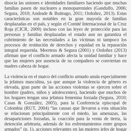
disocia las uniones e identidades familiares haciendo que muchas
familias pasen de nucleares a monoparentales (Gandulfo, 2006;
Segura, 2010; Andrade & Buitrago, 2011; Ordoñez, 2013). Estas
características son notables en la gran mayoría de familias
desplazadas en el país, y según el Comité Internacional de la Cruz
Roja (CICR, 2009) incluso con las leyes de protección para las
personas y familias desplazadas el estado aun no garantiza el
cubrimiento de las necesidades a las víctimas ni tampoco los
procesos de restitución de derechos y equidad en la reparación
integral requerida. Meertens & Segura (2001) y Ordoñez (2013)
afirman que el conflicto armado afecta la unidad familiar y hace
que las mujeres por ausencia de su compañero se conviertan en
madres cabeza de hogar.
La violencia en el marco del conflicto armado anula especialmente
la jefatura masculina, ya que aunque la violencia de género es
elevada, gran parte de las acciones violentas se ejercen sobre el
hombre (padres, niños y adolescentes), haciendo que muchos de
los hogares tengan una jefatura femenina forzada (Segura, 2010;
Casas & González, 2005), para la Conferencia episcopal de
Colombia (RUT, 2004) “las causas que llevaron a esta situación
se relacionan principalmente con el miedo, las amenazas, las
desapariciones forzadas, la coacción para la venta de tierra, la
detención arbitraria, además de los enfrentamientos entre grupos
armados” (p. 1), acciones relevantes en las mujeres jefes de hogar