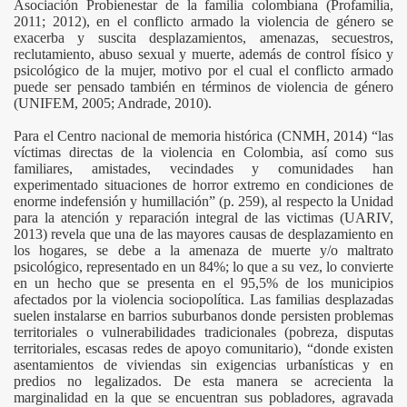
Asociación Probienestar de la familia colombiana (Profamilia,
2011; 2012), en el conflicto armado la violencia de género se
exacerba y suscita desplazamientos, amenazas, secuestros,
reclutamiento, abuso sexual y muerte, además de control físico y
psicológico de la mujer, motivo por el cual el conflicto armado
puede ser pensado también en términos de violencia de género
(UNIFEM, 2005; Andrade, 2010).
Para el Centro nacional de memoria histórica (CNMH, 2014) “las
víctimas directas de la violencia en Colombia, así como sus
familiares, amistades, vecindades y comunidades han
experimentado situaciones de horror extremo en condiciones de
enorme indefensión y humillación” (p. 259), al respecto la Unidad
para la atención y reparación integral de las victimas (UARIV,
2013) revela que una de las mayores causas de desplazamiento en
los hogares, se debe a la amenaza de muerte y/o maltrato
psicológico, representado en un 84%; lo que a su vez, lo convierte
en un hecho que se presenta en el 95,5% de los municipios
afectados por la violencia sociopolítica. Las familias desplazadas
suelen instalarse en barrios suburbanos donde persisten problemas
territoriales o vulnerabilidades tradicionales (pobreza, disputas
territoriales, escasas redes de apoyo comunitario), “donde existen
asentamientos de viviendas sin exigencias urbanísticas y en
predios no legalizados. De esta manera se acrecienta la
marginalidad en la que se encuentran sus pobladores, agravada