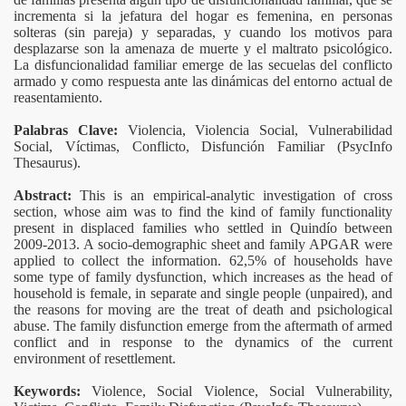
incrementa si la jefatura del hogar es femenina, en personas
solteras (sin pareja) y separadas, y cuando los motivos para
milias Desplazadas, Asentadas en el Departamento del Qui
desplazarse son la amenaza de muerte y el maltrato psicológico.
La disfuncionalidad familiar emerge de las secuelas del conflicto
Aproximación Psicoanalítica a las Políticas de Seguridad 
armado y como respuesta ante las dinámicas del entorno actual de
reasentamiento.
oción de Habilidades para la Vida. Una Experiencia de Inte
Palabras Clave:
Violencia, Violencia Social, Vulnerabilidad
Social, Víctimas, Conflicto, Disfunción Familiar (PsycInfo
 y Transformación Social
Thesaurus).
s Enfermedades Mentales: Una Mirada Subjetiva de la Esqu
Abstract:
This is an empirical-analytic investigation of cross
section, whose aim was to find the kind of family functionality
e <
> de Michel Foucault
present in displaced families who settled in Quindío between
2009-2013. A socio-demographic sheet and family APGAR were
applied to collect the information. 62,5% of households have
el Campo de la Salud Mental
some type of family dysfunction, which increases as the head of
household is female, in separate and single people (unpaired), and
ginado a la Subjetividad Nomade
the reasons for moving are the treat of death and psichological
abuse. The family disfunction emerge from the aftermath of armed
ios. Hacia una Reflexión Crítica del Construccionismo y la 
conflict and in response to the dynamics of the current
environment of resettlement.
Keywords:
Violence, Social Violence, Social Vulnerability,