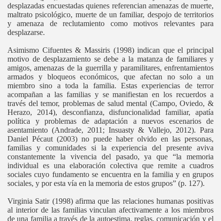
desplazadas encuestadas quienes referencian amenazas de muerte,
maltrato psicológico, muerte de un familiar, despojo de territorios
y amenaza de reclutamiento como motivos relevantes para
desplazarse.
Asimismo Cifuentes & Massiris (1998) indican que el principal
motivo de desplazamiento se debe a la matanza de familiares y
amigos, amenazas de la guerrilla y paramilitares, enfrentamientos
armados y bloqueos económicos, que afectan no solo a un
miembro sino a toda la familia. Estas experiencias de terror
acompañan a las familias y se manifiestan en los recuerdos a
través del temor, problemas de salud mental (Campo, Oviedo, &
Herazo, 2014), desconfianza, disfuncionalidad familiar, apatía
política y problemas de adaptación a nuevos escenarios de
asentamiento (Andrade, 2011; Insuasty & Vallejo, 2012). Para
Daniel Pécaut (2003) no puede haber olvido en las personas,
familias y comunidades si la experiencia del presente aviva
constantemente la vivencia del pasado, ya que “la memoria
individual es una elaboración colectiva que remite a cuadros
sociales cuyo fundamento se encuentra en la familia y en grupos
sociales, y por esta vía en la memoria de estos grupos” (p. 127).
Virginia Satir (1998) afirma que las relaciones humanas positivas
al interior de las familias vinculan afectivamente a los miembros
de una familia a través de la autoestima, reglas, comunicación y el