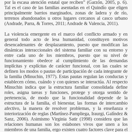
por la escasa atención estatal que reciben” (Garzón, 2005, p. 6).
Tal es el caso de las familias asentadas en el Quindío que eligen
principalmente barrios marginados, zonas de ladera y de río,
terrenos abandonados u otros lugares cercanos al casco urbano
(Andrade, Parra, & Torres, 2011; Andrade & Valencia, 2011).
La violencia emergente en el marco del conflicto armado y en
general todo acto de lesa humanidad, constituyen motivos
desencadenantes de desplazamiento, puesto que modifican las
dinámicas interaccionales del sistema familiar con su entorno y
entre cada uno de los miembros, puesto que su nivel de
funcionamiento obedece al cumplimiento de las demandas
implícitas y explícitas de carácter funcional, con las cuales se
definen los modos o pautas de participación de cada integrante de
la familia (Minuchin, 1977). Estas pautas regulan las conductas y
establecen cómo, cuándo y con quienes se interactúa. Al respecto
Minuchin indica que la estructura familiar consolidada define
roles, asigna tareas y funciones, protege y otorga sentido de
pertenencia, de modo que la funcionalidad depende de la
estructura de la familia, el bienestar, las formas de intercambio
afectivo, la manera de resolver problemas, y la enseñanza e
interiorización de reglas (Martínez-Pampliega, Iraurgi, Galíndez &
Sanz, 2006). Asimismo Virginia Satir (1998) considera que las
relaciones humanas son los eslabones vivos que unen a los
miembros de una familia, ergo existen cuatro factores clave para el