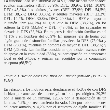
La funcionalidad se distribuyó de la siguiente manera por edades:
adultos intermedios (BFF: 38,9%; DFL: 30,9%; DFM: 30,8%;
DFG: 45,8%), los adultos jóvenes (BFF: 37,9%; DFL: 54,5%;
DFM: 38,5%; DFG: 33,3%), y adultos mayores (BFF: 23,2%:
DFL: 14,5%; DFM: 30,8%; DFG: 20,8%). La BFF es mayor en
la unión libre (44,2%) al igual que la DFM (38,2%), en los
solteros la DFS (33,3%) y DFL (43,6%), en los separados es
elevada la DFS (33,3%). En mujeres la disfunción familiar es del
41,1% y en hombres del 68,9%. En mujeres jefe de hogar con
algún grado de disfunción familiar prevalece la DFS (75,0%) y
DFM (73,1%), mientras en hombres es mayor la DFL (38,2%) y
DFM (26,9%). Las familias consideran que existen escasas redes
de apoyo en la comunidad (55%), su participación en democracia
local es del 54,5%, y señalan ser acogidos por la comunidad
receptora (68,5%).
Tabla 2. Cruce de datos con tipos de Función familiar. (VER EN
PDF)
En relación a los motivos para desplazarse el 45,8% de con DFS
lo hizo por amenaza de muerte y/o maltrato psicológico, 29,2%
por la muerte de un familiar, 12,5% por la desaparición de un
familiar, 4,2% por reclutamiento forzado, 12% por robo de bienes
del actor armado, y 4,2% por el secuestro de algún familiar. El