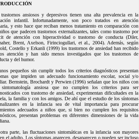
TRODUCCIÓN
trastornos ansiosos y depresivos tienen una alta prevalencia en la
lación infantil. Infortunadamente, son poco tratados en atención
aria, y esto hace que reciban menos tratamiento en comparación con
niños que padecen trastornos externalizantes, tales como trastorno por
cit de atención con hiperactividad o trastorno de conducta (Diler,
aher, Brent, Axelson, Firinciogullari, et al., 2004). Además, según
ld, Costello y Erkanli (1999) los trastornos de ansiedad han recibido
os atención y han sido menos investigados que los trastornos de
ucta y del humor.
nos pequeños sin cumplir todos los criterios diagnósticos presentan
tomas que impiden un adecuado funcionamiento escolar, social y/o
liar. Bernstein, Brochardt y Perwien (1996) señalan que los niños con
a sintomatología ansiosa que no cumplen los criterios para ser
nosticados con trastorno de ansiedad, experimentan dificultades en la
ela, la familia y con los amigos. De ahí que el estudio de los síntomas
rnalizantes en la infancia sea de vital importancia para procurar
amientos adecuados a niños que, si bien no cumplen los requisitos
nósticos, presentan problemas en diferentes dimensiones de la vida
diana.
otra parte, las fluctuaciones sintomáticas en la infancia son mayores
en el adulto. Los síntomas aparecen, desaparecen o pueden ser incluso