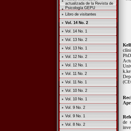
actualizada de la Revista de
Psicología GEPU
Libro de visitantes
Vol. 14 No. 2
Vol. 14 No. 1
Vol. 13 No. 2
Kel
Vol. 13 No. 1
clín
PhD
Vol. 12 No. 2
Act
Vol. 12 No. 1
Un
k.ke
Vol. 11 No. 2
Depa
(CEC
Vol. 11 No. 1
Vol. 10 No. 2
Rec
Vol. 10 No. 1
Apr
Vol. 9 No. 2
Vol. 9 No. 1
Ref
de s
Vol. 8 No. 2
inve