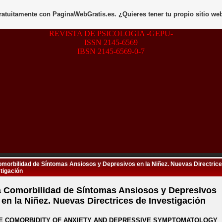
gratuitamente con
PaginaWebGratis.es
. ¿Quieres tener tu propio sitio we
REVISTA DE PSICOLOGIA -GEPU-
ISSN 2145-6569
IBSN 2145-6569-0-7
morbilidad de Síntomas Ansiosos y Depresivos en la Niñez. Nuevas Directric
tigación
 Comorbilidad de Síntomas Ansiosos y Depresivos
en la Niñez. Nuevas Directrices de Investigación
E COMORBIDITY OF ANXIETY AND DEPRESSIVE SYMPTOMATOLOGY