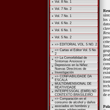
Vol. 8 No. 1
Vol. 7 No. 2
Res
sínt
Vol. 7 No. 1
los 
Vol. 6 No. 2
dato
cla
Vol. 6 No. 1
Resu
prev
Vol. 5 No. 2
crit
=> EDITORIAL VOL. 5 NO. 2
func
=> Cartas el Editor Vol. 5 No.
gru
2
prod
=> La Comorbilidad de
desd
Síntomas Ansiosos y
com
Depresivos en la Niñez.
depr
Nuevas Directrices de
Investigación
exi
=> CONFIABILIDADE DA
cons
ESCALA
tras
MULTIDIMENSIONAL DE
rec
REATIVIDADE
inve
INTERPESSOAL (EMRI) NO
de e
CONTEXTO BRASILEIRO
=> Comparación en el
consumo de alcohol y daños
asociados en hombres y
Pal
mujeres adolescentes