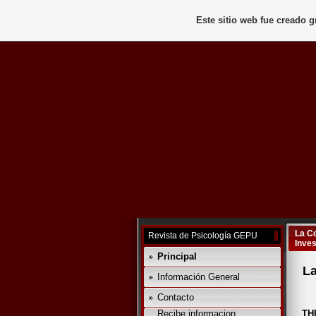
Este sitio web fue creado 
La Co
Revista de Psicología GEPU
Inves
Principal
La
Información General
Contacto
Recibe informacion
TH