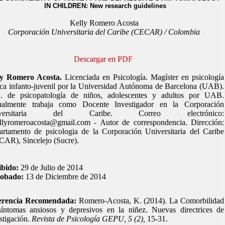
IN CHILDREN: New research guidelines
Kelly Romero Acosta
Corporación Universitaria del Caribe (CECAR) / Colombia
Descargar en PDF
ly Romero Acosta
.
Licenciada en Psicología. Magíster en psicología
ica infanto-juvenil por la Universidad Autónoma de Barcelona (UAB).
. de psicopatología de niños, adolescentes y adultos por UAB.
ualmente trabaja como Docente Investigador en la Corporación
iversitaria del Caribe. Correo electrónico:
llyromeroacosta@gmail.com - Autor de correspondencia. Dirección:
rtamento de psicologia de la Corporación Universitaria del Caribe
AR), Sincelejo (Sucre).
ibido:
29 de Julio de 2014
obado:
13
de Diciembre de 2014
erencia Recomendada:
Romero-Acosta, K. (2014). La Comorbilidad
íntomas ansiosos y depresivos en la niñez. Nuevas directrices de
stigación.
Revista de Psicología GEPU, 5 (2),
15-31.