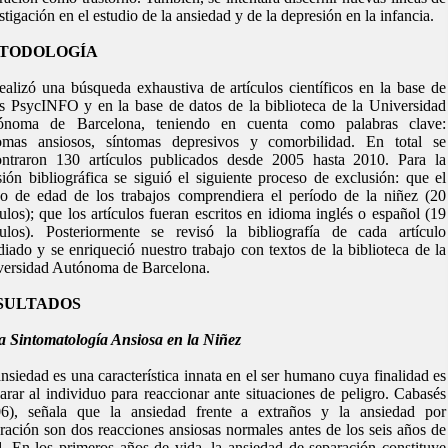
stigación en el estudio de la ansiedad y de la depresión en la infancia.
TODOLOGÍA
ealizó una búsqueda exhaustiva de artículos científicos en la base de
s PsycINFO y en la base de datos de la biblioteca de la Universidad
ónoma de Barcelona, teniendo en cuenta como palabras clave:
tomas ansiosos, síntomas depresivos y comorbilidad. En total se
ontraron 130 artículos publicados desde 2005 hasta 2010. Para la
sión bibliográfica se siguió el siguiente proceso de exclusión: que el
o de edad de los trabajos comprendiera el período de la niñez (20
culos); que los artículos fueran escritos en idioma inglés o español (19
culos). Posteriormente se revisó la bibliografía de cada artículo
diado y se enriqueció nuestro trabajo con textos de la biblioteca de la
ersidad Autónoma de Barcelona.
SULTADOS
a Sintomatología Ansiosa en la Niñez
nsiedad es una característica innata en el ser humano cuya finalidad es
arar al individuo para reaccionar ante situaciones de peligro. Cabasés
06), señala que la ansiedad frente a extraños y la ansiedad por
ración son dos reacciones ansiosas normales antes de los seis años de
. En los primeros años de vida, la ansiedad de separación constituye