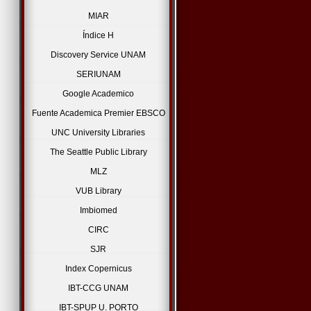
MIAR
Índice H
Discovery Service UNAM
SERIUNAM
Google Academico
Fuente Academica Premier EBSCO
UNC University Libraries
The Seattle Public Library
MLZ
VUB Library
Imbiomed
CIRC
SJR
Index Copernicus
IBT-CCG UNAM
IBT-SPUP U. PORTO