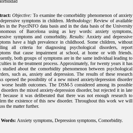
orbilidad
tract:
Objective:
To examine the comorbidity phenomenon of anxiety
depressive symptoms in children.
Methodology:
Review of available
cles in the PsycINFO data basis and in the data basis of the University
onomous of Barcelona using as key words: anxiety symptoms,
ressive symptoms and comorbidity.
Results:
Anxiety and depressive
toms have a high prevalence in childhood. Some children, without
illing all criteria for diagnosing psychological disorders, report
ptoms that cause impairment at school, at home or with friends.
uently, both groups of symptoms are in the same individual leading to
iculties in the treatment process. Approximately, for twenty years it has
n studied about the comorbidity phenomenon between psychological
rders, such as, anxiety and depression. The results of these research
s opened the possibility of a new mixed anxiety/depression disorder
h worse health outcomes. The DSM-5 considered among its possible
disorders the mixed anxiety-depression disorder, but rejected it in late
 because it was deliberated that there was not enough research to
irm the existence of this new disorder. Throughout this work we will
uss the matter further.
 Words:
Anxiety symptoms, Depression symptoms, Comorbidity.