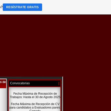
b?
REGÍSTRATE GRATIS
es de
Convocatorias
Fecha Máxima de Recepción de
Trabajos: Hasta el 30 de Agosto 2025
Fecha Máxima de Recepción de CV
para candidatos a Evaluadores pares: