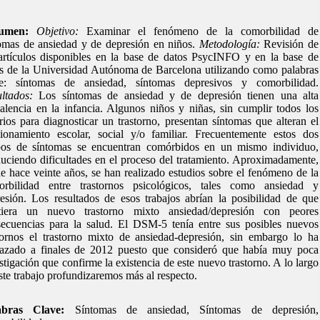
umen:
Objetivo:
Examinar el fenómeno de la comorbilidad de
omas de ansiedad y de depresión en niños.
Metodología:
Revisión de
artículos disponibles en la base de datos PsycINFO y en la base de
s de la Universidad Autónoma de Barcelona utilizando como palabras
ve: síntomas de ansiedad, síntomas depresivos y comorbilidad.
ltados:
Los síntomas de ansiedad y de depresión tienen una alta
alencia en la infancia. Algunos niños y niñas, sin cumplir todos los
erios para diagnosticar un trastorno, presentan síntomas que alteran el
ionamiento escolar, social y/o familiar. Frecuentemente estos dos
pos de síntomas se encuentran comórbidos en un mismo individuo,
uciendo dificultades en el proceso del tratamiento. Aproximadamente,
e hace veinte años, se han realizado estudios sobre el fenómeno de la
orbilidad entre trastornos psicológicos, tales como ansiedad y
esión. Los resultados de esos trabajos abrían la posibilidad de que
stiera un nuevo trastorno mixto ansiedad/depresión con peores
ecuencias para la salud. El DSM-5 tenía entre sus posibles nuevos
tornos el trastorno mixto de ansiedad-depresión, sin embargo lo ha
hazado a finales de 2012 puesto que consideró que había muy poca
stigación que confirme la existencia de este nuevo trastorno. A lo largo
ste trabajo profundizaremos más al respecto.
abras Clave:
Síntomas de ansiedad, Síntomas de depresión,