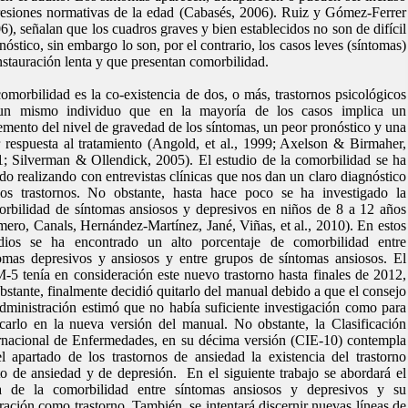
esiones normativas de la edad (Cabasés, 2006). Ruiz y Gómez-Ferrer
6), señalan que los cuadros graves y bien establecidos no son de difícil
nóstico, sin embargo lo son, por el contrario, los casos leves (síntomas)
nstauración lenta y que presentan comorbilidad.
omorbilidad es la co-existencia de dos, o más, trastornos psicológicos
un mismo individuo que en la mayoría de los casos implica un
emento del nivel de gravedad de los síntomas, un peor pronóstico y una
 respuesta al tratamiento (Angold, et al., 1999; Axelson & Birmaher,
; Silverman & Ollendick, 2005). El estudio de la comorbilidad se ha
do realizando con entrevistas clínicas que nos dan un claro diagnóstico
os trastornos. No obstante, hasta hace poco se ha investigado la
rbilidad de síntomas ansiosos y depresivos en niños de 8 a 12 años
ero, Canals, Hernández-Martínez, Jané, Viñas, et al., 2010). En estos
udios se ha encontrado un alto porcentaje de comorbilidad entre
omas depresivos y ansiosos y entre grupos de síntomas ansiosos. El
5 tenía en consideración este nuevo trastorno hasta finales de 2012,
bstante, finalmente decidió quitarlo del manual debido a que el consejo
dministración estimó que no había suficiente investigación como para
carlo en la nueva versión del manual. No obstante, la Clasificación
rnacional de Enfermedades, en su décima versión (CIE-10) contempla
l apartado de los trastornos de ansiedad la existencia del trastorno
o de ansiedad y de depresión. En el siguiente trabajo se abordará el
a de la comorbilidad entre síntomas ansiosos y depresivos y su
ración como trastorno. También, se intentará discernir nuevas líneas de