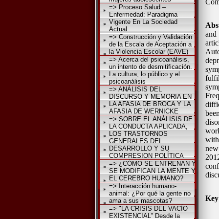
Com
=> Proceso Salud –
Enfermedad: Paradigma
Vigente En La Sociedad
Abs
Actual
and 
=> Construcción y Validación
arti
de la Escala de Aceptación a
Aut
la Violencia Escolar (EAVE)
=> Acerca del psicoanálisis,
dep
un intento de desmitificación.
symp
La cultura, lo público y el
fulf
psicoanálisis
sym
=> ANÁLISIS DEL
Freq
DISCURSO Y MEMORIA EN
LA AFASIA DE BROCA Y LA
diff
AFASIA DE WERNICKE
bee
=> SOBRE EL ANÁLISIS DE
diso
LA CONDUCTA APLICADA,
work
LOS TRASTORNOS
wit
GENERALES DEL
new 
DESARROLLO Y SU
COMPRESION POLÍTICA
2012
=> ¿CÓMO SE ENTRENAN Y
conf
SE MODIFICAN LA MENTE Y
disc
EL CEREBRO HUMANO?
=> Interacción humano-
animal: ¿Por qué la gente no
Key
ama a sus mascotas?
=> "LA CRISIS DEL VACÍO
EXISTENCIAL” Desde la