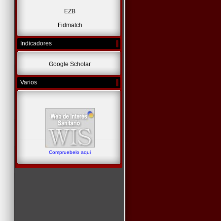
EZB
Fidmatch
Indicadores
Google Scholar
Varios
Compruebelo aqui