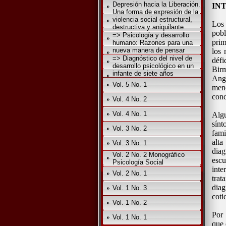
Depresión hacia la Liberación.
IN
Una forma de expresión de la
violencia social estructural,
Los 
destructiva y aniquilante
pob
=> Psicología y desarrollo
prim
humano: Razones para una
nueva manera de pensar
los 
=> Diagnóstico del nivel de
défi
desarrollo psicológico en un
Birm
infante de siete años
Ango
Vol. 5 No. 1
men
cond
Vol. 4 No. 2
Vol. 4 No. 1
Algu
sín
Vol. 3 No. 2
fami
alt
Vol. 3 No. 1
diag
Vol. 2 No. 2 Monográfico
escu
Psicología Social
inte
Vol. 2 No. 1
trat
diag
Vol. 1 No. 3
coti
Vol. 1 No. 2
Por 
Vol. 1 No. 1
que 