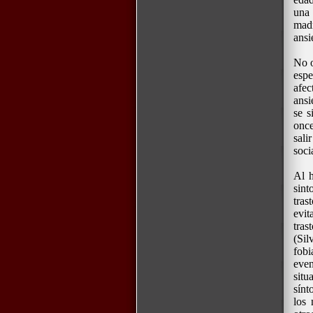
una 
madr
ansi
No o
esp
afec
ansi
se s
once
sali
soci
Al h
sint
tras
evit
tras
(Si
fobi
even
situ
sínt
los 