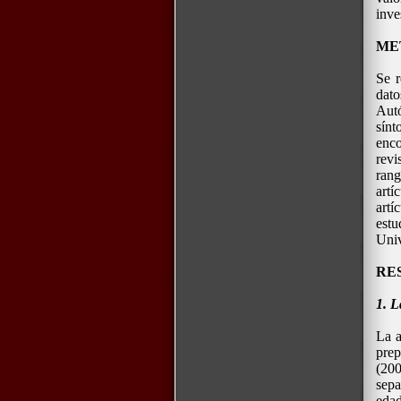
inve
ME
Se r
dato
Aut
sín
enc
revi
rang
artí
artí
estu
Univ
RE
1. L
La a
prep
(20
sepa
edad