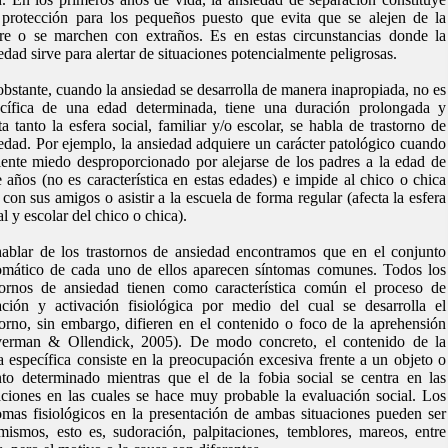
protección para los pequeños puesto que evita que se alejen de la
e o se marchen con extraños. Es en estas circunstancias donde la
edad sirve para alertar de situaciones potencialmente peligrosas.
bstante, cuando la ansiedad se desarrolla de manera inapropiada, no es
ecífica de una edad determinada, tiene una duración prolongada y
ta tanto la esfera social, familiar y/o escolar, se habla de trastorno de
edad. Por ejemplo, la ansiedad adquiere un carácter patológico cuando
iente miedo desproporcionado por alejarse de los padres a la edad de
 años (no es característica en estas edades) e impide al chico o chica
r con sus amigos o asistir a la escuela de forma regular (afecta la esfera
al y escolar del chico o chica).
ablar de los trastornos de ansiedad encontramos que en el conjunto
omático de cada uno de ellos aparecen síntomas comunes. Todos los
tornos de ansiedad tienen como característica común el proceso de
ación y activación fisiológica por medio del cual se desarrolla el
torno, sin embargo, difieren en el contenido o foco de la aprehensión
lverman & Ollendick, 2005). De modo concreto, el contenido de la
a específica consiste en la preocupación excesiva frente a un objeto o
to determinado mientras que el de la fobia social se centra en las
aciones en las cuales se hace muy probable la evaluación social. Los
omas fisiológicos en la presentación de ambas situaciones pueden ser
mismos, esto es, sudoración, palpitaciones, temblores, mareos, entre