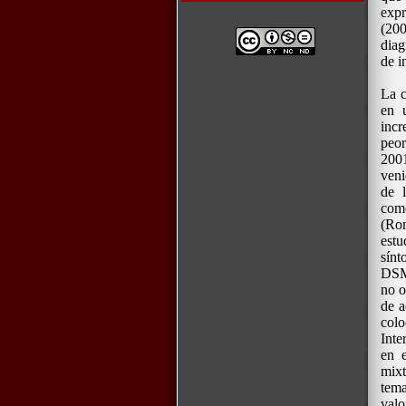
expr
(200
diag
de i
La c
en 
incr
peor
2001
veni
de l
como
(Rom
est
sínt
DSM-
no o
de a
colo
Inte
en e
mixt
tem
valo