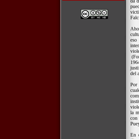
da d
pued
vic
Falc
Ahor
cult
eso
inte
viol
(For
1964
just
del 
Por 
cua
comp
inst
viol
la m
con 
Pue
En e