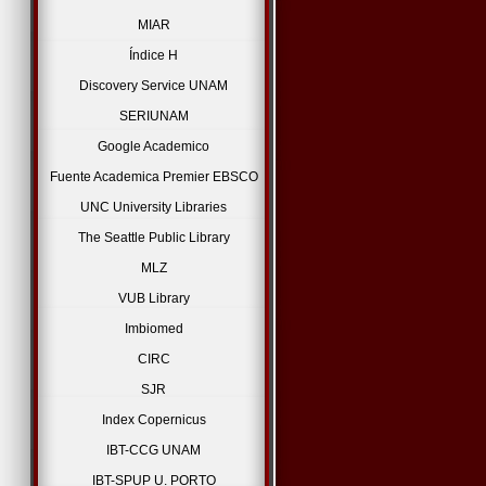
MIAR
Índice H
Discovery Service UNAM
SERIUNAM
Google Academico
Fuente Academica Premier EBSCO
UNC University Libraries
The Seattle Public Library
MLZ
VUB Library
Imbiomed
CIRC
SJR
Index Copernicus
IBT-CCG UNAM
IBT-SPUP U. PORTO