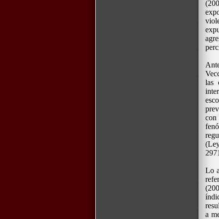
(200
expo
vio
expu
agre
perc
Ante
Vecc
las 
inte
esc
prev
con 
fen
regu
(Le
297
Lo a
refe
(200
índi
resu
a me