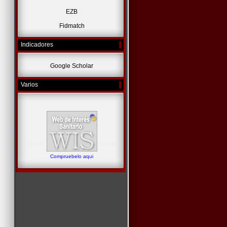
EZB
Fidmatch
Indicadores
Google Scholar
Varios
Compruebelo aqui