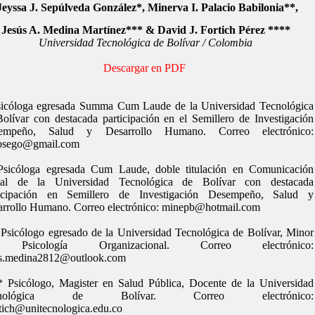
Jeyssa J. Sepúlveda González*, Minerva I. Palacio Babilonia**,
Jesús A. Medina Martínez*** & David J. Fortich Pérez ****
Universidad Tecnológica de Bolívar / Colombia
Descargar en PDF
sicóloga egresada Summa Cum Laude de la Universidad Tecnológica
olívar con destacada participación en el Semillero de Investigación
empeño, Salud y Desarrollo Humano. Correo electrónico:
josego@gmail.com
Psicóloga egresada Cum Laude, doble titulación en Comunicación
ial de la Universidad Tecnológica de Bolívar con destacada
ticipación en Semillero de Investigación Desempeño, Salud y
arrollo Humano. Correo electrónico: minepb@hotmail.com
Psicólogo egresado de la Universidad Tecnológica de Bolívar, Minor
 Psicología Organizacional. Correo electrónico:
us.medina2812@outlook.com
 Psicólogo, Magister en Salud Pública, Docente de la Universidad
cnológica de Bolívar. Correo electrónico:
tich@unitecnologica.edu.co