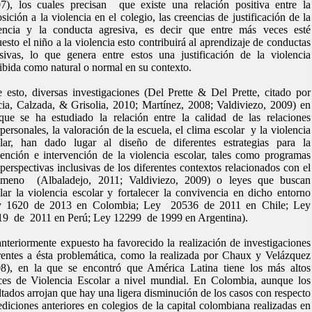
7), los cuales precisan que existe una relación positiva entre la
sición a la violencia en el colegio, las creencias de justificación de la
lencia y la conducta agresiva, es decir que entre más veces esté
esto el niño a la violencia esto contribuirá al aprendizaje de conductas
sivas, lo que genera entre estos una justificación de la violencia
ibida como natural o normal en su contexto.
 esto, diversas investigaciones (Del Prette & Del Prette, citado por
ia, Calzada, & Grisolia, 2010; Martínez, 2008; Valdiviezo, 2009) en
que se ha estudiado la relación entre la calidad de las relaciones
rpersonales, la valoración de la escuela, el clima escolar y la violencia
olar, han dado lugar al diseño de diferentes estrategias para la
ención e intervención de la violencia escolar, tales como programas
perspectivas inclusivas de los diferentes contextos relacionados con el
ómeno (Albaladejo, 2011; Valdiviezo, 2009) o leyes que buscan
lar la violencia escolar y fortalecer la convivencia en dicho entorno
y 1620 de 2013 en Colombia; Ley 20536 de 2011 en Chile; Ley
19 de 2011 en Perú; Ley 12299 de 1999 en Argentina).
nteriormente expuesto ha favorecido la realización de investigaciones
rentes a ésta problemática, como la realizada por Chaux y Velázquez
8), en la que se encontró que América Latina tiene los más altos
ces de Violencia Escolar a nivel mundial. En Colombia, aunque los
ltados arrojan que hay una ligera disminución de los casos con respecto
diciones anteriores en colegios de la capital colombiana realizadas en