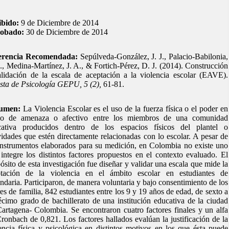
ibido:
9 de Diciembre de 2014
obado:
30
de Diciembre de 2014
erencia Recomendada:
Sepúlveda-González, J. J., Palacio-Babilonia,
., Medina-Martínez, J. A., & Fortich-Pérez, D. J. (2014). Construcción
lidación de la escala de aceptación a la violencia escolar (EAVE).
sta de Psicología GEPU, 5 (2),
61-81.
umen:
La Violencia Escolar es el uso de la fuerza física o el poder en
do de amenaza o afectivo entre los miembros de una comunidad
cativa producidos dentro de los espacios físicos del plantel o
vidades que estén directamente relacionadas con lo escolar. A pesar de
instrumentos elaborados para su medición, en Colombia no existe uno
integre los distintos factores propuestos en el contexto evaluado. El
ósito de esta investigación fue diseñar y validar una escala que mide la
ptación de la violencia en el ámbito escolar en estudiantes de
ndaria. Participaron, de manera voluntaria y bajo consentimiento de los
es de familia, 842 estudiantes entre los 9 y 19 años de edad, de sexto a
cimo grado de bachillerato de una institución educativa de la ciudad
artagena- Colombia. Se encontraron cuatro factores finales y un alfa
ronbach de 0,821. Los factores hallados evalúan la justificación de la
encia física y psicológica en distintos motivos en los que ésta puede