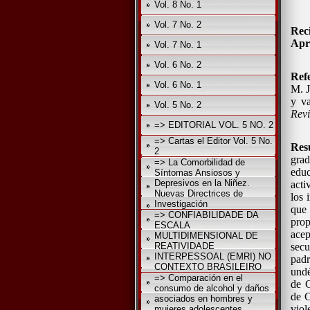
Vol. 8 No. 1
Vol. 7 No. 2
Rec
Apr
Vol. 7 No. 1
Vol. 6 No. 2
Ref
Vol. 6 No. 1
M. J
y va
Vol. 5 No. 2
Revi
=> EDITORIAL VOL. 5 NO. 2
=> Cartas el Editor Vol. 5 No.
Res
2
gra
=> La Comorbilidad de
edu
Síntomas Ansiosos y
Depresivos en la Niñez.
acti
Nuevas Directrices de
los 
Investigación
que 
=> CONFIABILIDADE DA
prop
ESCALA
ace
MULTIDIMENSIONAL DE
REATIVIDADE
secu
INTERPESSOAL (EMRI) NO
padr
CONTEXTO BRASILEIRO
undé
=> Comparación en el
de C
consumo de alcohol y daños
de C
asociados en hombres y
viol
mujeres adolescentes