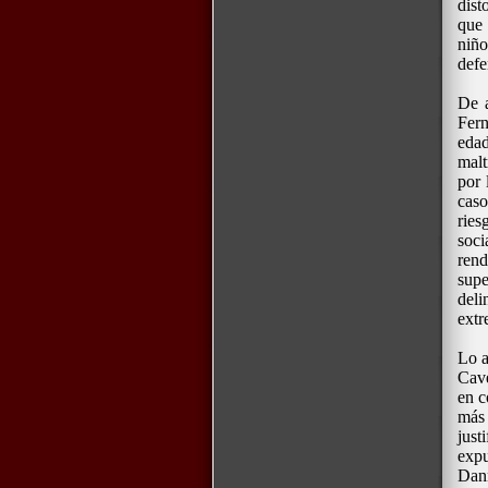
dist
que 
niño
defe
De a
Fern
edad
malt
por 
caso
ries
soci
rend
supe
deli
extr
Lo a
Cave
en c
más
jus
expu
Dann