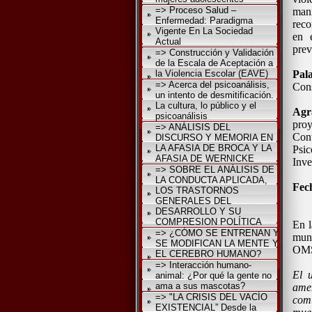
=> Proceso Salud –
mani
Enfermedad: Paradigma
reco
Vigente En La Sociedad
en 
Actual
prev
=> Construcción y Validación
de la Escala de Aceptación a
la Violencia Escolar (EAVE)
Pal
=> Acerca del psicoanálisis,
Cons
un intento de desmitificación.
La cultura, lo público y el
Agr
psicoanálisis
pro
=> ANÁLISIS DEL
Cont
DISCURSO Y MEMORIA EN
LA AFASIA DE BROCA Y LA
Psic
AFASIA DE WERNICKE
Inve
=> SOBRE EL ANÁLISIS DE
LA CONDUCTA APLICADA,
Fech
LOS TRASTORNOS
GENERALES DEL
DESARROLLO Y SU
COMPRESION POLÍTICA
En l
=> ¿CÓMO SE ENTRENAN Y
mund
SE MODIFICAN LA MENTE Y
OMS 
EL CEREBRO HUMANO?
=> Interacción humano-
El u
animal: ¿Por qué la gente no
ama a sus mascotas?
ame
=> "LA CRISIS DEL VACÍO
comu
EXISTENCIAL” Desde la