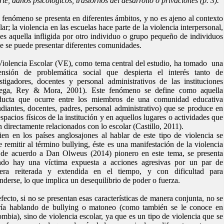
te, daños psicológicos, trastornos del desarrollo o privaciones (p. 3).
 fenómeno se presenta en diferentes ámbitos, y no es ajeno al contexto
lar; la violencia en las escuelas hace parte de la violencia interpersonal,
es aquella infligida por otro individuo o grupo pequeño de individuos
e se puede presentar diferentes comunidades.
iolencia Escolar (VE), como tema central del estudio, ha tomado una
ensión de problemática social que despierta el interés tanto de
stigadores, docentes y personal administrativos de las instituciones
tega, Rey & Mora, 2001). Este fenómeno se define como aquella
ducta que ocurre entre los miembros de una comunidad educativa
udiantes, docentes, padres, personal administrativo) que se produce en
espacios físicos de la institución y en aquellos lugares o actividades que
n directamente relacionados con lo escolar (Castillo, 2011).
ien en los países anglosajones al hablar de este tipo de violencia se
e remitir al término bullying, éste es una manifestación de la violencia
de acuerdo a Dan Olweus (2014) pionero en este tema, se presenta
ndo hay una víctima expuesta a acciones agresivas por un par de
era reiterada y extendida en el tiempo, y con dificultad para
nderse, lo que implica un desequilibrio de poder o fuerza.
fecto, si no se presentan esas características de manera conjunta, no se
ría hablando de bullying o matoneo (como también se le conoce en
mbia), sino de violencia escolar, ya que es un tipo de violencia que se