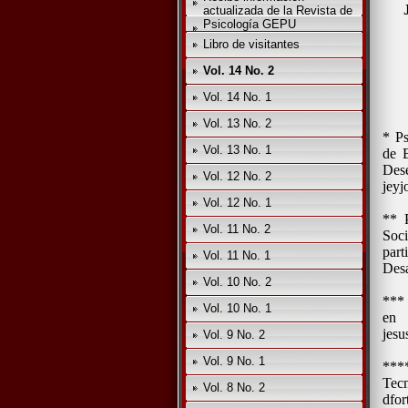
actualizada de la Revista de
Psicología GEPU
Libro de visitantes
Vol. 14 No. 2
Vol. 14 No. 1
Vol. 13 No. 2
* P
Vol. 13 No. 1
de B
Des
Vol. 12 No. 2
jey
Vol. 12 No. 1
** 
Vol. 11 No. 2
Soc
par
Vol. 11 No. 1
Des
Vol. 10 No. 2
*** 
Vol. 10 No. 1
en
jes
Vol. 9 No. 2
Vol. 9 No. 1
****
Te
Vol. 8 No. 2
dfor