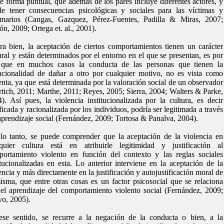
e forma puntual, que además de los pares incluye diferentes actores, y
e tener consecuencias psicológicas y sociales para las víctimas y
timarios (Cangas, Gazquez, Pérez-Fuentes, Padilla & Miras, 2007;
ón, 2009; Ortega et. al., 2001).
a bien, la aceptación de ciertos comportamientos tienen un carácter
ural y están determinados por el entorno en el que se presentan, es por
 que en muchos casos la conducta de las personas que tienen la
ncionalidad de dañar a otro por cualquier motivo, no es vista como
enta, ya que está determinada por la valoración social de un observador
tich, 2011; Marthe, 2011; Reyes, 2005; Sierra, 2004; Walters & Parke,
). Así pues, la violencia institucionalizada por la cultura, es decir
ificada y racionalizada por los individuos, podría ser legitimada a través
aprendizaje social (Fernández, 2009; Tortosa & Panalva, 2004).
lo tanto, se puede comprender que la aceptación de la violencia en
lquier cultura está en atribuirle legitimidad y justificación al
ortamiento violento en función del contexto y las reglas sociales
itucionalizadas en esta. Lo anterior interviene en la aceptación de la
encia y más directamente en la justificación y autojustificación moral de
isma, que entre otras cosas es un factor psicosocial que se relaciona
el aprendizaje del comportamiento violento social (Fernández, 2009;
yo, 2005).
se sentido, se recurre a la negación de la conducta o bien, a la