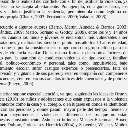
orsión de la realidad del conflicto con el fin de justificar la violencia, ya
ésta no se acepta abiertamente. Por ejemplo, en algunos casos, los
s y adultos justifican la violencia, percibiéndola como legítima en
nsa propia (Chaux, 2003; Fernández, 2009; Valadez, 2008).
cuerdo a algunos autores (Barrio, Martin, Almeida & Barrios, 2003;
ández, 2009; Mateo, Soriano & Godoy, 2009), entre los 9 y 14 años
 es cuando los niños y jóvenes se encuentran más vulnerables a ser
ratadores y maltratados siendo el punto más alto los 13 años de edad,
lo que se podría considerar este rango como un grupo crítico para los
s de violencia escolar. De la misma forma, existen otros factores de
go para la aparición de conductas violentas de tipo escolar, familiar,
al, político-económico y personal, tales como, impulsividad, bajo
imiento escolar, sufrir castigos extremos o presenciarlos, falta de
rvisión y vigilancia de sus padres y estar en compañía con compañeros
ncuentes, vivir en barrios con altos índices delincuenciales y de pobreza
ema (Pueyo, 2005).
nterior supone especial atención, ya que, siguiendo las ideas de Orue y
te (2010) los niños y adolescentes que están expuestos a la violencia
ontextos como la casa y el colegio, o en lugares en donde se identifican
 con las personas y donde pasan mayor parte del tiempo tienden a
tificar mayormente la violencia a diferencia de los que no están
estos constantemente. Asimismo lo indica Musher-Eizenman, Boxer,
er, Dubow, Goldstein y Heretick (2004) y Saavedra, Villata y Muñoz