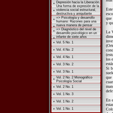
muer
Depresión hacia la Liberación.
Una forma de expresión de la
Este
violencia social estructural,
destructiva y aniquilante
esco
=> Psicología y desarrollo
que 
humano: Razones para una
y qu
nueva manera de pensar
=> Diagnóstico del nivel de
La V
desarrollo psicológico en un
dim
infante de siete años
inve
Vol. 5 No. 1
(Or
Vol. 4 No. 2
con
(est
Vol. 4 No. 1
los 
está
Vol. 3 No. 2
Si b
Vol. 3 No. 1
suel
que 
Vol. 2 No. 2 Monográfico
Psicología Social
cua
man
Vol. 2 No. 1
defe
Vol. 1 No. 3
En e
Vol. 1 No. 2
esta
Vol. 1 No. 1
Colo