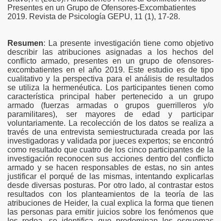
Presentes en un Grupo de Ofensores-Excombatientes
go que inciden en el comportamiento suicida en población lgb
2019. Revista de Psicología GEPU, 11 (1), 17-28.
or parte de personas infieles
Resumen
: La presente investigación tiene como objetivo
miliar
describir las atribuciones asignadas a los hechos del
conflicto armado, presentes en un grupo de ofensores-
excombatientes en el año 2019. Este estudio es de tipo
grantes otomíes de guadalajara
cualitativo y la perspectiva para el análisis de resultados
se utiliza la hermenéutica. Los participantes tienen como
 psicología en el salvador
característica principal haber pertenecido a un grupo
armado (fuerzas armadas o grupos guerrilleros y/o
la investigación en los entornos de mercantilización actual
paramilitares), ser mayores de edad y participar
voluntariamente. La recolección de los datos se realiza a
través de una entrevista semiestructurada creada por las
tos de la intervención desde trabajo social
investigadoras y validada por jueces expertos; se encontró
como resultado que cuatro de los cinco participantes de la
maltrato infantil implementados en américa latina, un estad
investigación reconocen sus acciones dentro del conflicto
armado y se hacen responsables de estas, no sin antes
justificar el porqué de las mismas, intentando explicarlas
desde diversas posturas. Por otro lado, al contrastar estos
resultados con los planteamientos de la teoría de las
atribuciones de Heider, la cual explica la forma que tienen
las personas para emitir juicios sobre los fenómenos que
los rodea, se identifica que predominan los esquemas