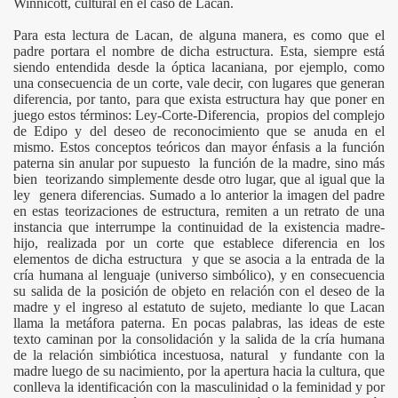
Winnicott, cultural en el caso de Lacan.
Para esta lectura de Lacan, de alguna manera, es como que el
padre portara el nombre de dicha estructura. Esta, siempre está
siendo entendida desde la óptica lacaniana, por ejemplo, como
una consecuencia de un corte, vale decir, con lugares que generan
diferencia, por tanto, para que exista estructura hay que poner en
juego estos términos: Ley-Corte-Diferencia, propios del complejo
de Edipo y del deseo de reconocimiento que se anuda en el
mismo. Estos conceptos teóricos dan mayor énfasis a la función
paterna sin anular por supuesto la función de la madre, sino más
bien teorizando simplemente desde otro lugar, que al igual que la
ley genera diferencias. Sumado a lo anterior la imagen del padre
en estas teorizaciones de estructura, remiten a un retrato de una
instancia que interrumpe la continuidad de la existencia madre-
hijo, realizada por un corte que establece diferencia en los
elementos de dicha estructura y que se asocia a la entrada de la
cría humana al lenguaje (universo simbólico), y en consecuencia
su salida de la posición de objeto en relación con el deseo de la
madre y el ingreso al estatuto de sujeto, mediante lo que Lacan
llama la metáfora paterna. En pocas palabras, las ideas de este
texto caminan por la consolidación y la salida de la cría humana
de la relación simbiótica incestuosa, natural y fundante con la
madre luego de su nacimiento, por la apertura hacia la cultura, que
conlleva la identificación con la masculinidad o la feminidad y por