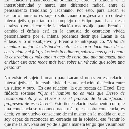
intersubjetividad y marca una diferencia radical entre el
pensamiento freudiano y lacaniano. Por esto, para Lacan el
cachorro humano es sujeto sólo cuando ingresa a un contexto
intersubjetivo, por tanto el complejo de Edipo para Lacan esta
enraizado en el corte de la relación madre-hijo, para Freud en
cambio el énfasis está en la angustia de castración vivida
personalmente por el infans, podemos decir que Lacan le da
énfasis a lo intersubjetivo y Freud a lo intrapsiquico. “
A fin de
acentuar mejor la distinción entre la teoría lacaniana de la
castración y el falo, y las tesis freudianas, subrayemos que Lacan:
la castración es más que un acto de corte que una amenaza, una
envidia; este acto recae más bien sobre un vínculo que sobre una
persona
”
No existe el sujeto humano para Lacan si no es en esa relación
intersubjetiva, la intersubjetividad es una relación dialéctica entre
un sujeto y otro. Es esta relación la que rescata de Hegel. Este
filósofo sostiene “
Que el hombre no es más que Deseo de
reconocimiento y la Historia es el proceso de la satisfacción
progresiva de ese Deseo
”. Esto tiene relación solamente con que
una conciencia se reconoce nada más que en otra conciencia, es
decir, yo me vuelvo consciente de mí mismo en la medida en que
soy capaz de reconocer mi carencia en la soledad, ese “sentir lo
que me falta”. Para ser yo de alguna manera tengo que vislumbrar