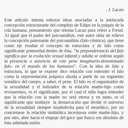
- J. Lacan
Este artículo intenta esbozar ideas asociadas a la intrincada
concepción estructurante del complejo de Edipo en la psiquis de la
cría humana, pensamiento que retoma Lacan para releer a Freud.
Al igual que el padre del psicoanálisis, este autor sitúa de relieve
ía Social
la concepción paternante del psicoanálisis (falo céntrica), que tiene
como eje resaltar el concepto de estructura y de falo como
significante primordial dentro de ésta, “
la preponderancia del falo
significa que la evolución sexual infantil y adulta se ordena según
la presencia o ausencia de este pene imaginario-denominado
falo- en el mundo de los humanos
”. Con la idea de falo y
estructura, lo que se expone dice relación con entender el falo
como la representación psíquica alzada a partir de un segmento
somático del cuerpo, a saber, el pene. El falo es el organizador de
la sexualidad y el balizador de la relación madre-hijo como
revisaremos, es el significante, por el cual el niño logra entender
que la relación con la madre no será eterna y en tanto, es el
significante que instituye la demarcación que divide el universo
de la sexualidad siempre insatisfecha para el neurótico, por no
concretarse la relación simbiótica incestuosa entre madre-hijo, y
por otro, abre hacia el empuje del goce que busca ese absoluto de
ésta anhelada unión.