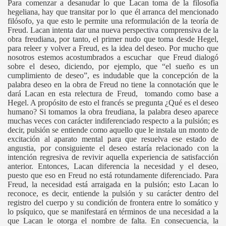
Para comenzar a desanudar lo que Lacan toma de la filosofía
hegeliana, hay que transitar por lo que él arranca del mencionado
filósofo, ya que esto le permite una reformulación de la teoría de
Freud. Lacan intenta dar una nueva perspectiva comprensiva de la
obra freudiana, por tanto, el primer nudo que toma desde Hegel,
para releer y volver a Freud, es la idea del deseo. Por mucho que
nosotros estemos acostumbrados a escuchar que Freud dialogó
sobre el deseo, diciendo, por ejemplo, que “el sueño es un
cumplimiento de deseo”, es indudable que la concepción de la
palabra deseo en la obra de Freud no tiene la connotación que le
dará Lacan en esta relectura de Freud, tomando como base a
Hegel. A propósito de esto el francés se pregunta ¿Qué es el deseo
humano? Si tomamos la obra freudiana, la palabra deseo aparece
muchas veces con carácter indiferenciado respecto a la pulsión; es
decir, pulsión se entiende como aquello que le instala un monto de
excitación al aparato mental para que resuelva ese estado de
angustia, por consiguiente el deseo estaría relacionado con la
intención regresiva de revivir aquella experiencia de satisfacción
anterior. Entonces, Lacan diferencia la necesidad y el deseo,
puesto que eso en Freud no está rotundamente diferenciado. Para
Freud, la necesidad está arraigada en la pulsión; esto Lacan lo
reconoce, es decir, entiende la pulsión y su carácter dentro del
registro del cuerpo y su condición de frontera entre lo somático y
lo psíquico, que se manifestará en términos de una necesidad a la
que Lacan le otorga el nombre de falta. En consecuencia, la