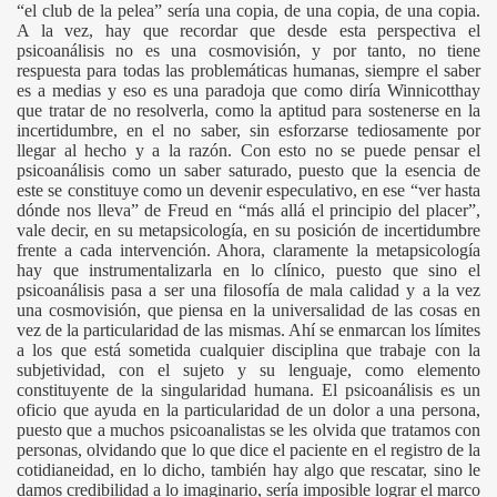
“el club de la pelea” sería una copia, de una copia, de una copia.
A la vez, hay que recordar que desde esta perspectiva el
psicoanálisis no es una cosmovisión, y por tanto, no tiene
respuesta para todas las problemáticas humanas, siempre el saber
es a medias y eso es una paradoja que como diría Winnicotthay
que tratar de no resolverla, como la aptitud para sostenerse en la
incertidumbre, en el no saber, sin esforzarse tediosamente por
llegar al hecho y a la razón. Con esto no se puede pensar el
psicoanálisis como un saber saturado, puesto que la esencia de
este se constituye como un devenir especulativo, en ese “ver hasta
dónde nos lleva” de Freud en “más allá el principio del placer”,
vale decir, en su metapsicología, en su posición de incertidumbre
frente a cada intervención. Ahora, claramente la metapsicología
hay que instrumentalizarla en lo clínico, puesto que sino el
psicoanálisis pasa a ser una filosofía de mala calidad y a la vez
una cosmovisión, que piensa en la universalidad de las cosas en
vez de la particularidad de las mismas. Ahí se enmarcan los límites
a los que está sometida cualquier disciplina que trabaje con la
subjetividad, con el sujeto y su lenguaje, como elemento
constituyente de la singularidad humana. El psicoanálisis es un
oficio que ayuda en la particularidad de un dolor a una persona,
puesto que a muchos psicoanalistas se les olvida que tratamos con
personas, olvidando que lo que dice el paciente en el registro de la
cotidianeidad, en lo dicho, también hay algo que rescatar, sino le
damos credibilidad a lo imaginario, sería imposible lograr el marco