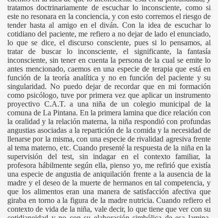
tratamos doctrinariamente de escuchar lo inconsciente, como si
este no resonara en la conciencia, y con esto corremos el riesgo de
tender hasta al amigo en el diván. Con la idea de escuchar lo
cotidiano del paciente, me refiero a no dejar de lado el enunciado,
lo que se dice, el discurso consciente, pues si lo pensamos, al
tratar de buscar lo inconsciente, el significante, la fantasía
inconsciente, sin tener en cuenta la persona de la cual se emite lo
antes mencionado, caemos en una especie de terapia que está en
función de la teoría analítica y no en función del paciente y su
singularidad. No puedo dejar de recordar que en mi formación
como psicólogo, tuve por primera vez que aplicar un instrumento
proyectivo C.A.T. a una niña de un colegio municipal de la
comuna de La Pintana. En la primera lamina que dice relación con
la oralidad y la relación materna, la niña respondió con profundas
angustias asociadas a la repartición de la comida y la necesidad de
llenarse por la misma, con una especie de rivalidad agresiva frente
al tema materno, etc. Cuando presenté la respuesta de la niña en la
supervisión del test, sin indagar en el contexto familiar, la
profesora hábilmente según ella, pienso yo, me refirió que existía
una especie de angustia de aniquilación frente a la ausencia de la
madre y el deseo de la muerte de hermanos en tal competencia, y
que los alimentos eran una manera de satisfacción afectiva que
giraba en torno a la figura de la madre nutricia. Cuando refiero el
contexto de vida de la niña, vale decir, lo que tiene que ver con su
cotidianeidad y no con su elaboración simbólica de esa lamina,