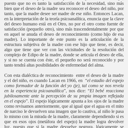
puesto que no es tanto la satisfacción de la necesidad, sino más
bien que el deseo de la madre sea reconocer el deseo del niño, por
tanto, que la madre desee ser madre de ese niño. Entonces Lacan,
en la interpretación de la teoría psicoanalítica, enuncia que la clave
del deseo humano está en el Otro, no por el otro como fuente de
satisfacción (pequeño otro), sino más trascendentalmente por que
en aquel se anuda el deseo de reconocimiento (como hijo de esa
madre). Lo importante de este punto es la articulación de la
estructura subjetiva de la madre con ese hijo que tiene, es decir,
algo que tiene que ver con las vicisitudes de la resolución del
complejo de Edipo de la madre, donde se articula el deseo de ella,
y si no se cuenta con éste, el pequeño no será reconocido y por
tanto tendrá altas posibilidades de enfermedad del alma.
Con esta dialéctica de reconocimiento entre el deseo de la madre
y el del niño, es cuando Lacan en 1966, en “
el estadio del espejo
como formador de la función del yo (je), tal como se nos revela
en la experiencia psicoanalítica
”, nos dice: “
El bebé reacciona
jubilosamente ante la percepción de su propia imagen reflejada
en el espejo
”. El espejo lógicamente apunta a los ojos de la madre
como revisamos anteriormente, que al igual que el agua en el mito
de narciso le devuelven una imagen que lo cautiva, al niño le pasa
lo mismo con la mirada de la madre, claramente dependiendo si es
que en esos ojos (metáfora del espejo) la madre logra devolver
luz, puesto que si la madre devuelve negrura, lógicamente se