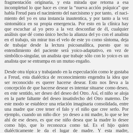
fragmentación originaria, y esta mirada que retorna a esa
incompletud lo que hace es crear la “nueva acción psíquica” que
habla Freud para el nacimiento del narcisismo y por tanto, el naci-
miento del yo es una instancia inautentica, y por tanto a la vez
sintomática en su propia emergencia. Por esto en la clínica hay
que escuchar al yo pero a la vez desconfiar de él, cualquier
análisis que dé como único hecho la alianza del yo con el analista
en el trabajo, sin mirar tras el velo de este yo como síntoma, deja
de trabajar desde la lectura psicoanalítica, puesto que su
entendimiento del paciente será yoico-adaptativo, en vez de
simbólico-singular, un analista que trabaje sólo con lo yoico es un
analista que se entrampa en un mutuo engaño.
Desde otra tópica y trabajando en la especulación como le gustaba
a Freud, esta dialéctica de reconocimiento engendra la idea que
ser reconocido es querer hacerse desear. Esto nos lleva a la
concepción de que hacerse desear es intentar situarse como deseo,
en este sentido, ser deseo del deseo del Otro. Así, el niño se aloja
en la parte faltante del deseo insatisfecho del Otro materno. De
este modo se establece una relación imaginaria consolidada, entre
una madre que cree tener el falo y el niño que cree serlo. Por
ejemplo, cuando un niño dice yo deseo a mi madre, lo que se lee
ahí de ese deseo, es que ese niño desea que la madre lo desee
como hijo, que lo reconozca como tal. Es el hijo quien
dialécticamente le da el lugar de madre. Y esta madre,