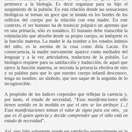
pertenece a la biología. Es decir organizar para su hijo el
surgimiento de la pulsión. En esta relación donde las sensaciones
biológicas se tornan un goce que se instala en los bordes de los
orificios del cuerpo por la relación con esta madre. En este
contexto, el ser humano ha de trastocar psíquico un apremio que
en una primacía, sólo es somático. El humano debe transcribir la
estimulación que absorbe desde su propio cuerpo, su intérprete es
la función materna. La madre le da nombre a los estados íntimos
del niño, es la asesina de la cosa como diría Lacan. En
consecuencia, la madre nuevamente aparece como mediador del
lenguaje y a la vez articuladora, traductora de la pulsión. Lo
biológico requiere para su satisfacción y traducción, de aquel que
ejerce la función materna, se necesita la presencia efectiva de otro
y su palabra para que lo que nuestro cuerpo infantil desconoce,
tenga un nombre, un símbolo, que nos saque de la angustia de lo
incognoscible.
A propósito de los índices corporales que reflejan la carencia y,
por tanto, el estado de necesidad, “
Esas manifestaciones sólo
tienen sentido en la medida en que el otro se las atribuye [...]
Esas manifestaciones toman el valor de signo para ese otro, ya
que es él quien aprecia y decide comprender que el niño está en
estado de necesidad
”.
Así, esta falta solamente puede ser satisfecha eventualmente en la