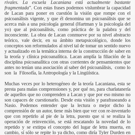
rivales. La escuela Lacaniana está actualmente bastante
fragmentada
”. Con estas frases podemos vislumbrar la capacidad
de Lacan para poner en cuestión la visión que rompe con el
psicoanálisis vigente, y que él denomina un psicoanálisis que se
acerca más a una psicología general (Hartman y la psicología del
yo) que al psicoanálisis, como práctica de la palabra y del
inconsciente. La obra de Lacan conmueve por su nivel abstracto
teórico, vale decir, en su ámbito metapsicológico, donde los
conceptos son reformulados al nivel tal de tomar un sentido nuevo
y actualizado en la temática interna de la construcción de saber en
la teoría y clínica psicoanalítica. Lacan amplía la filiación de la
disciplina psicoanalítica con otras corrientes de pensamientos que
antes no tenían una asociación al saber del psicoanálisis, como lo
son la Filosofía, la Antropología y la Lingüística.
Muchas veces por lo heterogéneo de la teoría Lacaniana, esta se
presta para malas comprensiones y, por qué no, para charlatanería
de aquellos que no comprenden a Lacan y que por eso mismo no
son capaces de cuestionarlo. Desde esta visión y parafraseando a
Nasio. Podemos entender que la lectura o mejor dicho la
comprensión de un autor, tiene más bien que ver con re-inventarlo
que con repetirlo al pie de la letra, puesto que si se realiza la
operación de reinvención, se está rescatando la novedad de lo
repetido y se extirpa el concepto del lugar de letra muerta, en
cambio, sí sólo se repite lo ya dicho, como diría Tyler Durden en