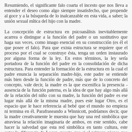
Resumiendo, el significante falo coarta el incesto que nos lleva a
entender el deseo como algo siempre insatisfecho, que propende
al goce y a la búsqueda de lo inalcanzable en esta vida, a saber; la
unión sexual mítica del hijo con la madre.
La concepción de estructura en psicoanálisis inevitablemente
acarrea o distingue a la función del padre o un sustitutivo que
haga sus veces, como imago esencial en su construcción (es él el
que posee el falo). Para que exista estructura se requiere que el
proceso por el cual se construye ésta, tenga un orden instaurado
por alguna forma de la ley. En estos términos, la ley sería
portadora de la función del padre en la consolidación de dicha
estructura. Para entender la formación de la estructura en la cual el
padre enuncia la separación madre-hijo, este padre se entiende
más bien desde la función de padre, más que de lo concreto del
concepto, vale decir, la madre es la que escenifica la presencia -
ausencia de la función paterna, es la idea de que hay algo más allá
de la relación del niño con su madre, la función del padre es ese
lugar más allá de la misma madre, pues este lugar Otro, es el
espacio que le hace referencia al bebé que el mundo no empieza
ni termina en él. Parafraseando a Winnicott, podríamos decir, que
la madre creativamente le muestra que hay una red simbólica que
atraviesa la relación imaginaria de ambos, en este sentido, cabe
hacer la salvedad que esta red simbólica en tanto cultura, este