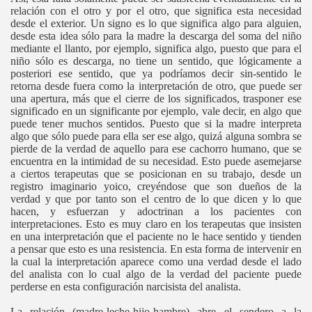
relación con el otro y por el otro, que significa esta necesidad
desde el exterior. Un signo es lo que significa algo para alguien,
desde esta idea sólo para la madre la descarga del soma del niño
mediante el llanto, por ejemplo, significa algo, puesto que para el
niño sólo es descarga, no tiene un sentido, que lógicamente a
posteriori ese sentido, que ya podríamos decir sin-sentido le
retorna desde fuera como la interpretación de otro, que puede ser
una apertura, más que el cierre de los significados, trasponer ese
significado en un significante por ejemplo, vale decir, en algo que
puede tener muchos sentidos. Puesto que si la madre interpreta
algo que sólo puede para ella ser ese algo, quizá alguna sombra se
pierde de la verdad de aquello para ese cachorro humano, que se
encuentra en la intimidad de su necesidad. Esto puede asemejarse
a ciertos terapeutas que se posicionan en su trabajo, desde un
registro imaginario yoico, creyéndose que son dueños de la
verdad y que por tanto son el centro de lo que dicen y lo que
hacen, y esfuerzan y adoctrinan a los pacientes con
interpretaciones. Esto es muy claro en los terapeutas que insisten
en una interpretación que el paciente no le hace sentido y tienden
a pensar que esto es una resistencia. En esta forma de intervenir en
la cual la interpretación aparece como una verdad desde el lado
del analista con lo cual algo de la verdad del paciente puede
perderse en esta configuración narcisista del analista.
La relación (madre-leche-hijo-hambre) abre el sendero a la