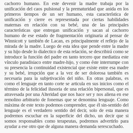
cachorro humano. En este devenir la madre trabaja por la
unificación del caos pulsional y la prematuridad que anida en los
primeros tiempos de un ser humano, esta característica de
unificación y cierre es representada por ciertas habilidades
maternas en relación con su bebé, una de las principales
características que entregan unificación y sacan al cachorro
humano de ese estado de fragmentación originaria al pensar de
Winnicott y también de Lacan, es principalmente el reflejo de la
mirada de la madre. Luego de esta idea que pende entre la madre
y su hijo desde lo dialectico de esta relación, se describirá como se
introduce la función del padre en tanto tercero que mediatiza este
vínculo paradisiaco entre madre-hijo, y como éste interrumpe con
su presencia la continuidad existencial que existe entre esa madre
y su bebé, irrupción que a la vez de ser dolorosa también es
necesaria para la subjetivación
del niño. En otras palabras, es
como el lenguaje en tanto corte se articula en sus inicios como el
término de la felicidad ilusoria de una relación bipersonal, que es
atravesada por una Alteridad que nos hace ser y nos aliena en ese
remolino arbitrario de fonemas que se denomina lenguaje. Como
máxima de este texto podemos comprender, que él sin-sentido del
ERIZACIÓN DE LA POBLACIÓN CON TRASTORNO POR DÉF
lenguaje es el verdadero sentido del decir, solo de esta manera
podremos escuchar en la superficie del dicho, un decir que si
EÓRICO ENTRE AFILIAÇÃO SÓCIO-NORMATIVA, HÁBITO
somos responsables como terapeutas, podremos advertirlo para
ayudar a ese otro que de alguna manera demanda serescuchado.