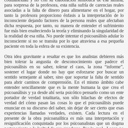
para sorpresa de la profesora, esta niña sufría de carencias reales
asociadas a la falta de dinero para alimentarse en el hogar, por
tanto la profesora proporciono énfasis a la interpretación de lo
inconsciente dejando factores de la persona reales que afectaban
dicha respuesta, por tanto, su manera de entender el sufrimiento
fue más bien enalteciendo la teoría y eliminando la singularidad de
la realidad de esa niña. No puede intentar el psicoanálisis adular lo
inconsciente si no se transita por lo que atraviesa a esa pequeña
paciente en toda la esfera de su existencia.
Otra idea gravitante a resaltar es que los analistas debieren más
bien tolerar la angustia de desconocimiento que padece el
psicoanálisis en su saber, tolerar el caos, la zona “informe”,
sostener el lugar donde no hay que esforzarse por buscar un
sentido semejante al saber, sino que soportar la falta de sentido
para abrir caminos de comprensión. En el mismo ámbito cabe
entender sencillamente que es la mente humana la que crea el
psicoanálisis y ya desde ahí seria psicótico pensarlo como un ente
portador de verdad totalitaria, son sólo hilachas de efectos de
verdad del cómo pasan las cosas lo que el psicoanálisis puede
enunciar en su discurso del saber, sin dejar de ser cierto que esas
experiencias llamadas verdades, existen. Cada lectura en el
presente de la obra psicoanalítica es más una interpretación y
resignificación conquistada por los psicoanalistas que un dogma