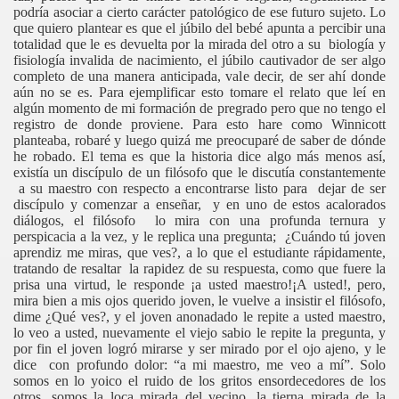
podría asociar a cierto carácter patológico de ese futuro sujeto. Lo
que quiero plantear es que el júbilo del bebé apunta a percibir una
totalidad que le es devuelta por la mirada del otro a su biología y
fisiología invalida de nacimiento, el júbilo cautivador de ser algo
completo de una manera anticipada, vale decir, de ser ahí donde
aún no se es. Para ejemplificar esto tomare el relato que leí en
algún momento de mi formación de pregrado pero que no tengo el
registro de donde proviene. Para esto hare como Winnicott
planteaba, robaré y luego quizá me preocuparé de saber de dónde
he robado. El tema es que la historia dice algo más menos así,
existía un discípulo de un filósofo que le discutía constantemente
a su maestro con respecto a encontrarse listo para dejar de ser
discípulo y comenzar a enseñar, y en uno de estos acalorados
diálogos, el filósofo lo mira con una profunda ternura y
perspicacia a la vez, y le replica una pregunta; ¿Cuándo tú joven
aprendiz me miras, que ves?, a lo que el estudiante rápidamente,
tratando de resaltar la rapidez de su respuesta, como que fuere la
prisa una virtud, le responde ¡a usted maestro!¡A usted!, pero,
mira bien a mis ojos querido joven, le vuelve a insistir el filósofo,
dime ¿Qué ves?, y el joven anonadado le repite a usted maestro,
lo veo a usted, nuevamente el viejo sabio le repite la pregunta, y
por fin el joven logró mirarse y ser mirado por el ojo ajeno, y le
dice con profundo dolor: “a mi maestro, me veo a mí”. Solo
somos en lo yoico el ruido de los gritos ensordecedores de los
otros, somos la loca mirada del vecino, la tierna mirada de la