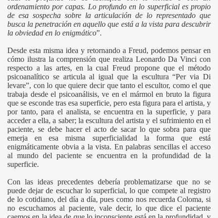
ordenamiento por capas. Lo profundo en lo superficial es propio
de esa sospecha sobre la articulación de lo representado que
busca la penetración en aquello que está a la vista para descubrir
la obviedad en lo enigmático
”.
Desde esta misma idea y retornando a Freud, podemos pensar en
cómo ilustra la comprensión que realiza Leonardo Da Vinci con
respecto a las artes, en la cual Freud propone que el método
psicoanalítico se articula al igual que la escultura “Per via Di
levare”, con lo que quiere decir que tanto el escultor, como el que
trabaja desde el psicoanálisis, ve en el mármol en bruto la figura
que se esconde tras esa superficie, pero esta figura para el artista, y
por tanto, para el analista, se encuentra en la superficie, y para
acceder a ella, a saber; la escultura del artista y el sufrimiento en el
paciente, se debe hacer el acto de sacar lo que sobra para que
emerja en esa misma superficialidad la forma que está
enigmáticamente obvia a la vista. En palabras sencillas el acceso
al mundo del paciente se encuentra en la profundidad de la
superficie.
Con las ideas precedentes debería problematizarse que no se
puede dejar de escuchar lo superficial, lo que compete al registro
de lo cotidiano, del día a día, pues como nos recuerda Coloma, si
no escuchamos al paciente, vale decir, lo que dice el paciente
caemos en la idea de que lo inconsciente está en la profundidad, y