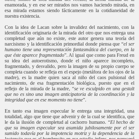
enamorada, y en ese ser mirados nos vamos haciendo mirada, en
esa mirada estamos siendo fácticamente en la cotidianeidad de
nuestra existencia.
Con la idea de Lacan sobre la invalidez del nacimiento, con la
identificación originaria de la mirada del otro que nos entrega una
completud que aún no existe, este autor genera una teoría del
narcisismo y la identificación primordial donde piensa que “
el ser
humano tiene una representación fantasmática del cuerpo, en la
que éste aparece fragmentado
”. Al igual que como para Freud en
su idea del autoerotismo, donde el niño aparece incompleto,
fragmentado, y desvalido, pero la imagen de su propio cuerpo se
completa cuando se refleja en el espejo (metáfora de los ojos de la
madre), es la madre quien saca al niño del caos pulsional del
nacimiento, de esa fragmentación biológica, puesto que en el
reflejo de la mirada de la madre, “
se ve esculpido en una gestalt
que no es sino una imagen anticipatoria de la coordinación y la
integridad que en ese momento no tiene
”.
En tanto esa imagen especular le entrega una integridad, una
totalidad, algo que tiene que advenir y de la cual se identifica, que
le da la ilusión de completud al cachorro humano. “
El hecho de
que su imagen especular sea asumida jubilosamente por el ser
sumido todavía por la impotencia motriz y la dependencia de la
lactancia que es el hombrecito en ese estadio infans, nos parecerá