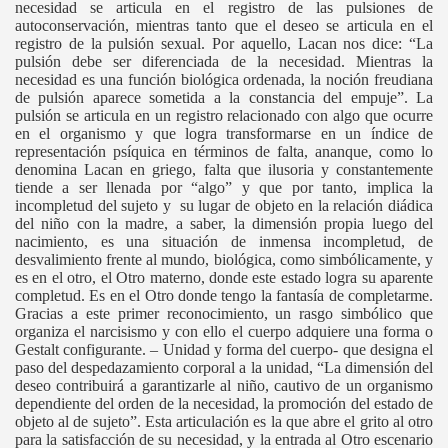
necesidad se articula en el registro de las pulsiones de
autoconservación, mientras tanto que el deseo se articula en el
registro de la pulsión sexual. Por aquello, Lacan nos dice: “La
pulsión debe ser diferenciada de la necesidad. Mientras la
necesidad es una función biológica ordenada, la noción freudiana
de pulsión aparece sometida a la constancia del empuje”. La
pulsión se articula en un registro relacionado con algo que ocurre
en el organismo y que logra transformarse en un índice de
representación psíquica en términos de falta, ananque, como lo
denomina Lacan en griego, falta que ilusoria y constantemente
tiende a ser llenada por “algo” y que por tanto, implica la
incompletud del sujeto y su lugar de objeto en la relación diádica
del niño con la madre, a saber, la dimensión propia luego del
nacimiento, es una situación de inmensa incompletud, de
desvalimiento frente al mundo, biológica, como simbólicamente, y
es en el otro, el Otro materno, donde este estado logra su aparente
completud. Es en el Otro donde tengo la fantasía de completarme.
Gracias a este primer reconocimiento, un rasgo simbólico que
organiza el narcisismo y con ello el cuerpo adquiere una forma o
Gestalt configurante. – Unidad y forma del cuerpo- que designa el
paso del despedazamiento corporal a la unidad, “La dimensión del
deseo contribuirá a garantizarle al niño, cautivo de un organismo
dependiente del orden de la necesidad, la promoción del estado de
objeto al de sujeto”. Esta articulación es la que abre el grito al otro
para la satisfacción de su necesidad, y la entrada al Otro escenario