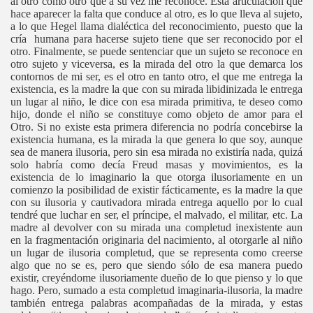
al otro como otro que a su vez me reconoce. Esta articulación que
hace aparecer la falta que conduce al otro, es lo que lleva al sujeto,
a lo que Hegel llama dialéctica del reconocimiento, puesto que la
cría humana para hacerse sujeto tiene que ser reconocido por el
otro. Finalmente, se puede sentenciar que un sujeto se reconoce en
otro sujeto y viceversa, es la mirada del otro la que demarca los
contornos de mi ser, es el otro en tanto otro, el que me entrega la
existencia, es la madre la que con su mirada libidinizada le entrega
un lugar al niño, le dice con esa mirada primitiva, te deseo como
hijo, donde el niño se constituye como objeto de amor para el
Otro. Si no existe esta primera diferencia no podría concebirse la
existencia humana, es la mirada la que genera lo que soy, aunque
sea de manera ilusoria, pero sin esa mirada no existiría nada, quizá
solo habría como decía Freud masas y movimientos, es la
existencia de lo imaginario la que otorga ilusoriamente en un
comienzo la posibilidad de existir fácticamente, es la madre la que
con su ilusoria y cautivadora mirada entrega aquello por lo cual
tendré que luchar en ser, el príncipe, el malvado, el militar, etc. La
madre al devolver con su mirada una completud inexistente aun
en la fragmentación originaria del nacimiento, al otorgarle al niño
un lugar de ilusoria completud, que se representa como creerse
algo que no se es, pero que siendo sólo de esa manera puedo
existir, creyéndome ilusoriamente dueño de lo que pienso y lo que
hago. Pero, sumado a esta completud imaginaria-ilusoria, la madre
también entrega palabras acompañadas de la mirada, y estas