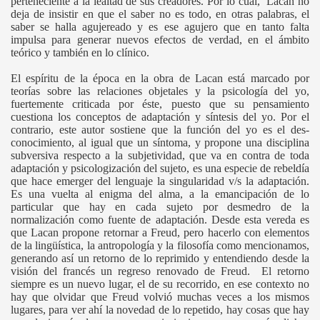
perteneciente a la lealtad de sus creadores. Por lo cual, Lacan no
deja de insistir en que el saber no es todo, en otras palabras, el
saber se halla agujereado y es ese agujero que en tanto falta
impulsa para generar nuevos efectos de verdad, en el ámbito
teórico y también en lo clínico.
El espíritu de la época en la obra de Lacan está marcado por
teorías sobre las relaciones objetales y la psicología del yo,
fuertemente criticada por éste, puesto que su pensamiento
cuestiona los conceptos de adaptación y síntesis del yo. Por el
contrario, este autor sostiene que la función del yo es el des-
conocimiento, al igual que un síntoma, y propone una disciplina
subversiva respecto a la subjetividad, que va en contra de toda
adaptación y psicologización del sujeto, es una especie de rebeldía
que hace emerger del lenguaje la singularidad v/s la adaptación.
Es una vuelta al enigma del alma, a la emancipación de lo
particular que hay en cada sujeto por desmedro de la
normalización como fuente de adaptación. Desde esta vereda es
que Lacan propone retornar a Freud, pero hacerlo con elementos
de la lingüística, la antropología y la filosofía como mencionamos,
generando así un retorno de lo reprimido y entendiendo desde la
visión del francés un regreso renovado de Freud. El retorno
siempre es un nuevo lugar, el de su recorrido, en ese contexto no
hay que olvidar que Freud volvió muchas veces a los mismos
lugares, para ver ahí la novedad de lo repetido, hay cosas que hay