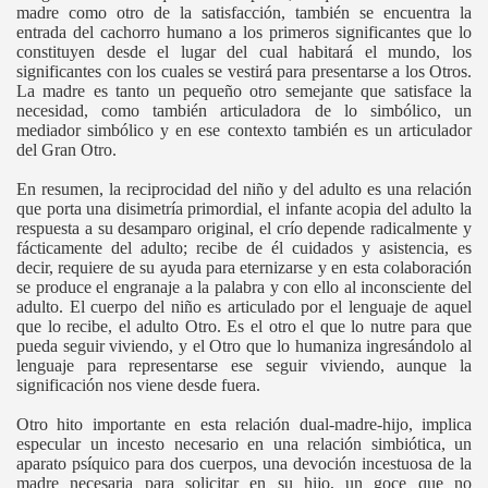
madre como otro de la satisfacción, también se encuentra la
entrada del cachorro humano a los primeros significantes que lo
constituyen desde el lugar del cual habitará el mundo, los
significantes con los cuales se vestirá para presentarse a los Otros.
La madre es tanto un pequeño otro semejante que satisface la
necesidad, como también articuladora de lo simbólico, un
mediador simbólico y en ese contexto también es un articulador
del Gran Otro.
En resumen, la reciprocidad del niño y del adulto es una relación
que porta una disimetría primordial, el infante acopia del adulto la
respuesta a su desamparo original, el crío depende radicalmente y
fácticamente del adulto; recibe de él cuidados y asistencia, es
decir, requiere de su ayuda para eternizarse y en esta colaboración
se produce el engranaje a la palabra y con ello al inconsciente del
adulto. El cuerpo del niño es articulado por el lenguaje de aquel
que lo recibe, el adulto Otro. Es el otro el que lo nutre para que
pueda seguir viviendo, y el Otro que lo humaniza ingresándolo al
lenguaje para representarse ese seguir viviendo, aunque la
significación nos viene desde fuera.
Otro hito importante en esta relación dual-madre-hijo, implica
especular un incesto necesario en una relación simbiótica, un
aparato psíquico para dos cuerpos, una devoción incestuosa de la
madre necesaria para solicitar en su hijo, un goce que no