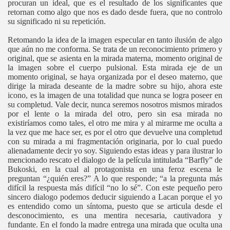
procuran un ideal, que es el resultado de los significantes que
retornan como algo que nos es dado desde fuera, que no controlo
su significado ni su repetición.
Retomando la idea de la imagen especular en tanto ilusión de algo
que aún no me conforma. Se trata de un reconocimiento primero y
original, que se asienta en la mirada materna, momento original de
la imagen sobre el cuerpo pulsional. Esta mirada eje de un
momento original, se haya organizada por el deseo materno, que
dirige la mirada deseante de la madre sobre su hijo, ahora este
icono, es la imagen de una totalidad que nunca se logra poseer en
su completud. Vale decir, nunca seremos nosotros mismos mirados
por el lente o la mirada del otro, pero sin esa mirada no
existiríamos como tales, el otro me mira y al mirarme me oculta a
la vez que me hace ser, es por el otro que devuelve una completud
con su mirada a mi fragmentación originaria, por lo cual puedo
alienadamente decir yo soy. Siguiendo estas ideas y para ilustrar lo
mencionado rescato el dialogo de la película intitulada “Barfly” de
Bukoski, en la cual al protagonista en una feroz escena le
preguntan “¿quién eres?” A lo que responde; “a la pregunta más
difícil la respuesta más difícil “no lo sé”. Con este pequeño pero
sincero dialogo podemos deducir siguiendo a Lacan porque el yo
es entendido como un síntoma, puesto que se articula desde el
desconocimiento, es una mentira necesaria, cautivadora y
fundante. En el fondo la madre entrega una mirada que oculta una