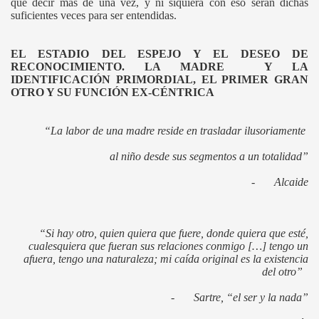
que decir más de una vez, y ni siquiera con eso serán dichas
suficientes veces para ser entendidas.
EL ESTADIO DEL ESPEJO Y EL DESEO DE
RECONOCIMIENTO. LA MADRE Y LA
IDENTIFICACIÓN PRIMORDIAL, EL PRIMER GRAN
OTRO Y SU FUNCIÓN EX-CÉNTRICA
“La labor de una madre reside en trasladar ilusoriamente
al niño desde sus segmentos a un totalidad”
-
Alcaide
“Si hay otro, quien quiera que fuere, donde quiera que esté,
cualesquiera que fueran sus relaciones conmigo […] tengo un
afuera, tengo una naturaleza; mi caída original es la existencia
del otro”
-
Sartre, “el ser y la nada”