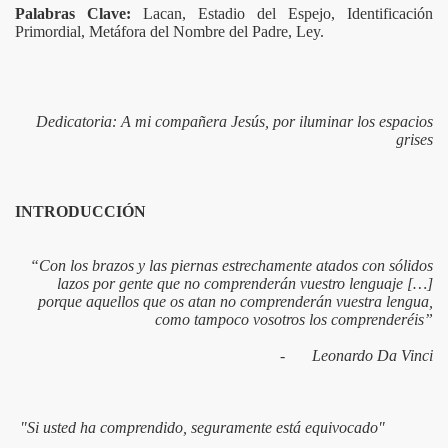
Palabras Clave:
Lacan, Estadio del Espejo, Identificación
Primordial, Metáfora del Nombre del Padre, Ley.
ADES PARA LA VIDA CON UN ENFOQUE PEDAGOGICO CRÍ
DINÁMICAS DE TRANSMISIÓN Y TRANSFORMACIÓN DE LA
JE PSICO-SOCIO- AMBIENTAL COMO ASPECTO IMPORTAN
Dedicatoria: A mi compañera Jesús, por iluminar los espacios
grises
NTE, DESEO Y LA (A)- ALTERIDAD
IA. LA BANALIDAD DEL MAL EN ACUSADOS POR DELITO
INTRODUCCIÓN
CO COLOMBIANO Y SU INTERRELACIÓN CON EL DESARR
“Con los brazos y las piernas estrechamente atados con sólidos
lazos por gente que no comprenderán vuestro lenguaje […]
CIÓN DEL SER HUMANO
porque aquellos que os atan no comprenderán vuestra lengua,
como tampoco vosotros los comprenderéis”
RE LA MALDAD Y LA AGRESIVIDAD: UNA LECTURA CON 
-
Leonardo Da Vinci
NA ILUSIÓN”
"Si usted ha comprendido, seguramente está equivocado"