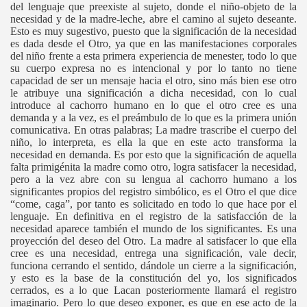
del lenguaje que preexiste al sujeto, donde el niño-objeto de la
necesidad y de la madre-leche, abre el camino al sujeto deseante.
Esto es muy sugestivo, puesto que la significación de la necesidad
es dada desde el Otro, ya que en las manifestaciones corporales
del niño frente a esta primera experiencia de menester, todo lo que
su cuerpo expresa no es intencional y por lo tanto no tiene
capacidad de ser un mensaje hacia el otro, sino más bien ese otro
le atribuye una significación a dicha necesidad, con lo cual
introduce al cachorro humano en lo que el otro cree es una
demanda y a la vez, es el preámbulo de lo que es la primera unión
comunicativa. En otras palabras; La madre trascribe el cuerpo del
niño, lo interpreta, es ella la que en este acto transforma la
necesidad en demanda. Es por esto que la significación de aquella
falta primigénita la madre como otro, logra satisfacer la necesidad,
pero a la vez abre con su lengua al cachorro humano a los
significantes propios del registro simbólico, es el Otro el que dice
“come, caga”, por tanto es solicitado en todo lo que hace por el
lenguaje. En definitiva en el registro de la satisfacción de la
necesidad aparece también el mundo de los significantes. Es una
proyección del deseo del Otro. La madre al satisfacer lo que ella
cree es una necesidad, entrega una significación, vale decir,
funciona cerrando el sentido, dándole un cierre a la significación,
y esto es la base de la constitución del yo, los significados
cerrados, es a lo que Lacan posteriormente llamará el registro
imaginario. Pero lo que deseo exponer, es que en ese acto de la