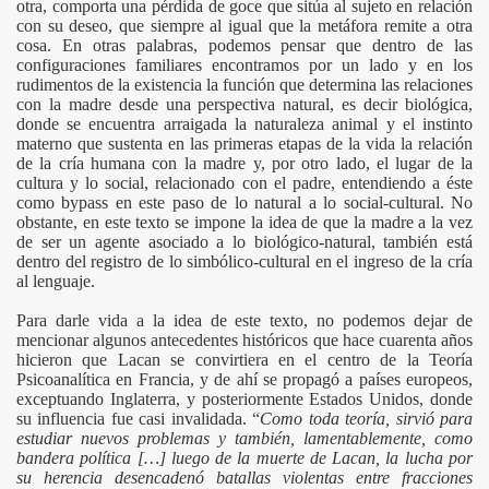
otra, comporta una pérdida de goce que sitúa al sujeto en relación
con su deseo, que siempre al igual que la metáfora remite a otra
cosa. En otras palabras, podemos pensar que dentro de las
configuraciones familiares encontramos por un lado y en los
rudimentos de la existencia la función que determina las relaciones
con la madre desde una perspectiva natural, es decir biológica,
donde se encuentra arraigada la naturaleza animal y el instinto
materno que sustenta en las primeras etapas de la vida la relación
de la cría humana con la madre y, por otro lado, el lugar de la
cultura y lo social, relacionado con el padre, entendiendo a éste
como bypass en este paso de lo natural a lo social-cultural. No
obstante, en este texto se impone la idea de que la madre a la vez
de ser un agente asociado a lo biológico-natural, también está
dentro del registro de lo simbólico-cultural en el ingreso de la cría
al lenguaje.
Para darle vida a la idea de este texto, no podemos dejar de
mencionar algunos antecedentes históricos que hace cuarenta años
hicieron que Lacan se convirtiera en el centro de la Teoría
Psicoanalítica en Francia, y de ahí se propagó a países europeos,
exceptuando Inglaterra, y posteriormente Estados Unidos, donde
su influencia fue casi invalidada. “
Como toda teoría, sirvió para
estudiar nuevos problemas y también, lamentablemente, como
bandera política […] luego de la muerte de Lacan, la lucha por
su herencia desencadenó batallas violentas entre fracciones