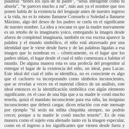
palabras “tienes los ojos de tu padre”, “serás inteligente como tu
abuela”, “te pareces mucho a mi”, más aun ya el nombre que nos
ponen habla de la existencia del lenguaje antes de nuestro ingreso
a la vida, no es lo mismo llamarse Consuelo o Soledad a llamarse
Máximo, algo del deseo de los padres se cuela en el significante
de nuestro nombre. La idea a rescatar es que la madre nuevamente
es un retoño de lo imaginario yoico, entregando la imagen desde
afuera de completud imaginaria, también en esa escena aparece la
palabra y el mundo simbólico, el niño está atravesado por una
identidad que le viene desde fuera y de las palabras ligadas a esa
imagen que lo nombran ex – céntricamente, es el lugar que los
padres sitúan, el lugar desde el cual el niño comenzara a habitar el
mundo. De alguna manera esta es una profecía del progenitor al
entregar el lugar de la existencia del niño, un ideal, para Lacan.
Este ideal del cual el niño se identifica, no es consciente es algo
que el cachorro va incorporando como símbolos inconscientes,
que se revelan a veces en el material clínico de un análisis, este
ideal entonces es la identificación simbólica con algún elemento
significante, en el caso de una hija que a su madre le costó mucho
tenerla, quizá el mandato inconsciente para esa niña, las insignias
inconscientes que deberá cargar, dicen relación con este mensaje
por ejemplo “tú serás mi niñita chiquitita siempre, no podrás
crecer, porque a tu madre le costó mucho tenerte”. Es de esta
manera como el sujeto esta alienado tanto en la imagen especular,
como en el ingreso a los significantes que vienen desde fuera y